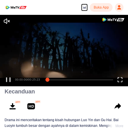
Buka App
id
00:00:00
/
00:25:23
Kecanduan
Drama ini menceritakan tentang kisah hubungan Luo Yin dan Gu Hai. Bai
Luoyin tumbuh besar dengan ayahnya di dalam kemiskinan. Menginjak
More