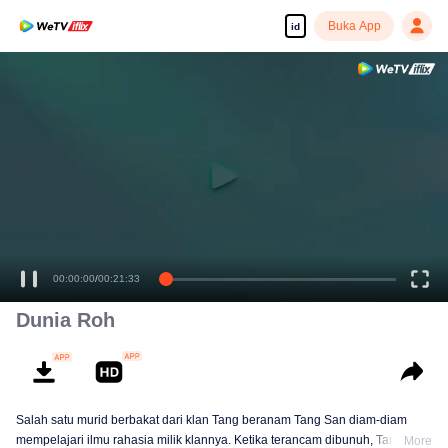
Buka App
id
Tonton dengan kualitas tinggi dan lancar
00:00:00
/
00:21:33
Dunia Roh
Salah satu murid berbakat dari klan Tang beranam Tang San diam-diam
mempelajari ilmu rahasia milik klannya. Ketika terancam dibunuh, Tang San
More