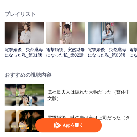
子が彼女の実の息子だった！
プレイリスト
電撃婚後、突然継母
電撃婚後、突然継母
電撃婚後、突然継母
電
になった私_第01話
になった私_第02話
になった私_第03話
にな
おすすめの視聴内容
厲社長夫人は隠れた大物だった（繁体中
文版）
電撃婚後、謎の夫は実は上司だった（タ
イ語版）
Appを開く