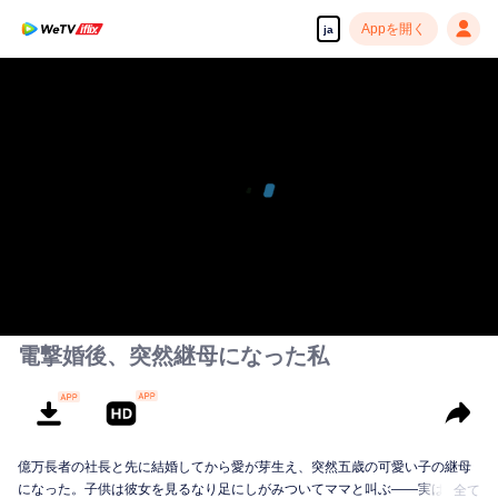
Appを開く
ja
電撃婚後、突然継母になった私
億万長者の社長と先に結婚してから愛が芽生え、突然五歳の可愛い子の継母
になった。子供は彼女を見るなり足にしがみついてママと叫ぶ——実はこの
全て