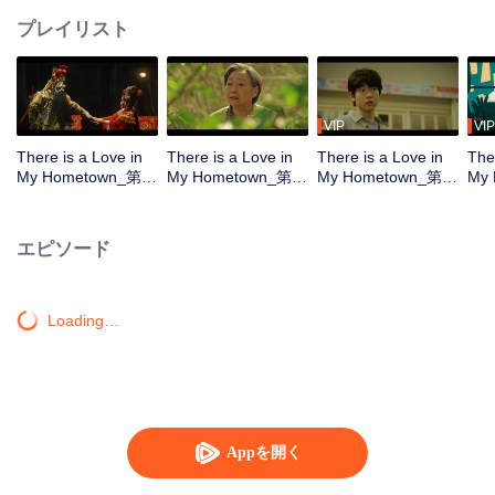
プレイリスト
VIP
VIP
There is a Love in
There is a Love in
There is a Love in
The
My Hometown_第1
My Hometown_第2
My Hometown_第3
My
話
話
話
話
エピソード
Loading…
Appを開く