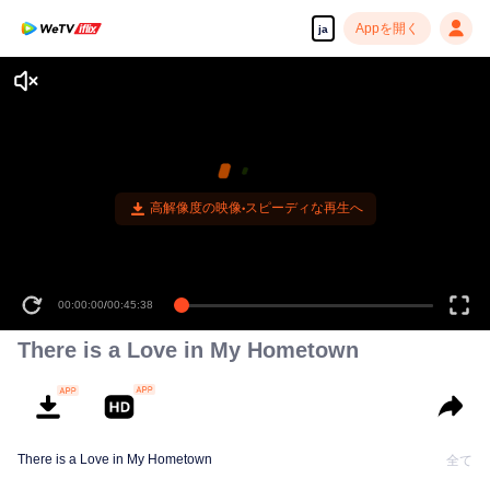
Appを開く
ja
00:00:00
/
00:45:38
There is a Love in My Hometown
There is a Love in My Hometown
全て