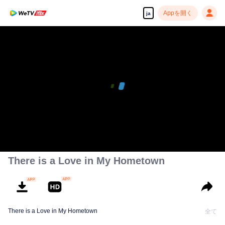
Appを開く
ja
There is a Love in My Hometown
There is a Love in My Hometown
全て