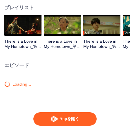
プレイリスト
VIP
VIP
There is a Love in
There is a Love in
There is a Love in
The
My Hometown_第1
My Hometown_第2
My Hometown_第3
My
話
話
話
話
エピソード
Loading…
Appを開く