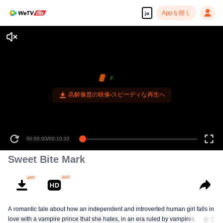
Appを開く
ja
高解像度の映像•スピーディな再生へ
00:00:00
/
00:10:32
Sweet Bite Mark
A romantic tale about how an independent and introverted human girl falls in
love with a vampire prince that she hates, in an era ruled by vampires.
全て