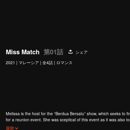
Miss Match
第01話
シェア
2021
|
マレーシア
|
全4話
|
ロマンス
Melissa is the host for the “Berdua Bersatu” show, which seeks to fi
for a reunion event. She was sceptical of this event as it was also 
Nonetheless, she decided to make peace with Adrea, hoping it would
展開