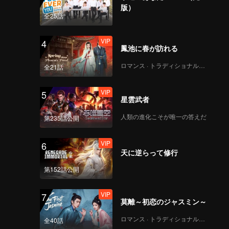
ween
版）
x
全25話
s bad
cide
VIP
4
鳳池に春が訪れる
ロマンス · トラディショナル・コスチューム
全21話
VIP
5
星雲武者
人類の進化こそが唯一の答えだ
第235話公開
VIP
6
天に逆らって修行
第152話公開
VIP
7
莫離～初恋のジャスミン～
ロマンス · トラディショナル・コスチューム
全40話