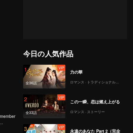
今日の人気作品
VIP
1
力の華
ロマンス · トラディショナル・コスチューム
全36話
VIP
2
この一瞬、恋は燃え上がる
ロマンス · ストーリー
全33話
ee member
VIP
3
and the
永遠のあなた Part 2（完全