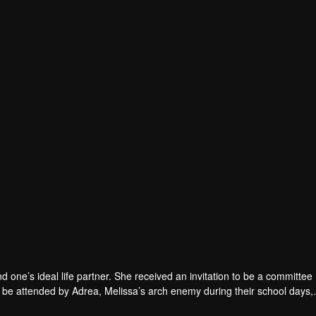
nd one’s ideal life partner. She received an invitation to be a committ
to be attended by Adrea, Melissa’s arch enemy during their school days,
 ease their committee related duties. Wary of Melissa’s single status 