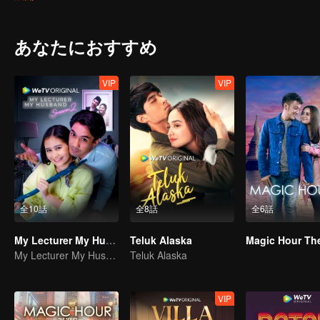
ridicule she might be subjected to, her friends (Shad and Iqy) took 
Melissa and Harris, brought them closer together. Harris arrived to f
boyfriend. Adrea was adamant that Melissa was the culprit for her b
あなたにおすすめ
books. Adrea took it upon herself to shame Melissa by claiming that
between saving her relationship with Harris or resolve the never end
VIP
VIP
全10話
全8話
全6話
My Lecturer My Husband
Teluk Alaska
My Lecturer My Husband
Teluk Alaska
VIP