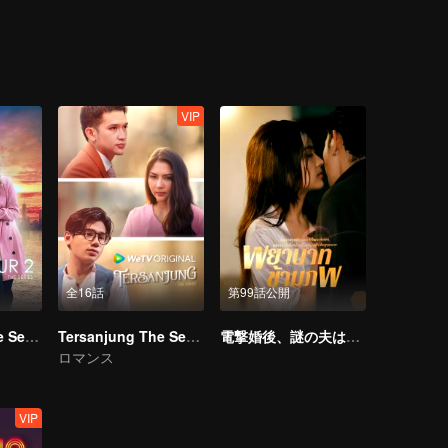
a bold step in finding a partner for Melissa. A coincidental meeting bet
etch Melissa for the event and little did she know, Harris was Adrea’s e
reak-up with Harris. Ever since then, Melissa was once again in Adrea’
 Melissa had engaged a paid service for a boyfriend. Melissa has to de
ing crisis with Adrea.
VIP
全16話
第99話公開
Magic Hour The Series S2
Tersanjung The Series
電撃婚後、謎の夫は実は上司だった（タイ語版）
ロマンス
VIP