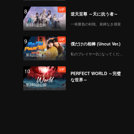
VIP
8
逆天至尊 ～天に抗う者～
一発勝負の剣戟、束縛なき感覚
第533話公開
VIP
9
僕だけの相棒 (Uncut Ver.)
私のプレイヤー2になってください
第3話公開
VIP
10
PERFECT WORLD ～完璧
な世界～
第280話公開