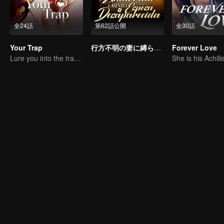
全24話
第62話公開
全30話
Your Trap
行方不明の妻に縛られて
Forever Love
Lure you into the trap with love as bait