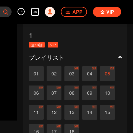
APP
VIP
JA
1
全18話
VIP
プレイリスト
VIP
VIP
VIP
01
02
03
04
05
VIP
VIP
VIP
VIP
VIP
06
07
08
09
10
VIP
VIP
VIP
VIP
VIP
11
12
13
14
15
VIP
VIP
VIP
16
17
18