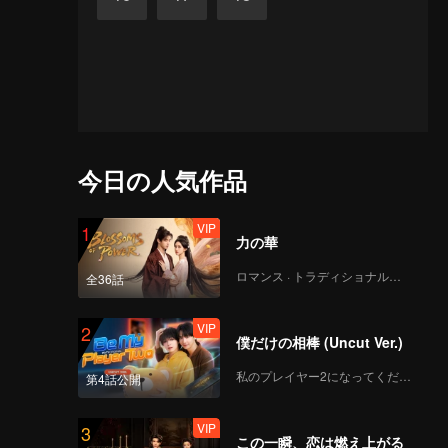
今日の人気作品
VIP
1
力の華
ロマンス · トラディショナル・コスチューム
全36話
VIP
2
僕だけの相棒 (Uncut Ver.)
私のプレイヤー2になってください
第4話公開
VIP
3
この一瞬、恋は燃え上がる