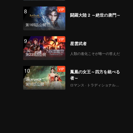
VIP
8
闘羅大陸 2 ～絶世の唐門～
第165話公開
VIP
9
星雲武者
人類の進化こそが唯一の答えだ
第235話公開
VIP
10
鳳凰の女王～四方を統べる
者～
第10話公開
ロマンス · トラディショナル・コスチューム · ファンタジー