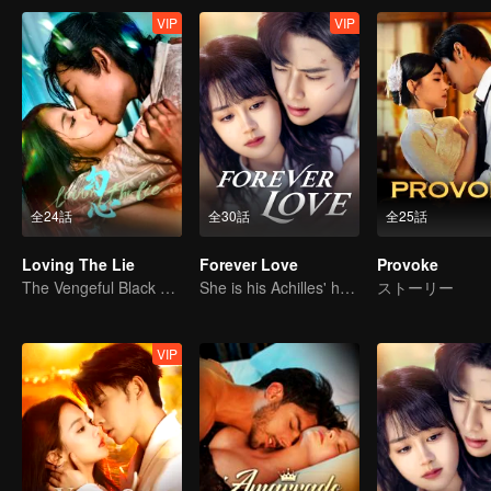
VIP
VIP
全24話
全30話
全25話
Loving The Lie
Forever Love
Provoke
The Vengeful Black Lotus Falls for the Rogue Young Master
She is his Achilles' heel and his armor
ストーリー
VIP