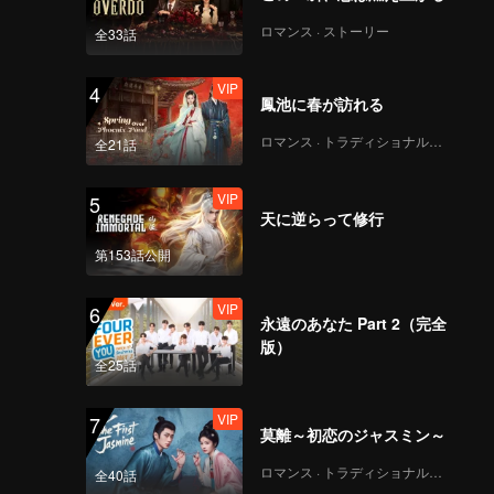
ロマンス · ストーリー
全33話
VIP
4
鳳池に春が訪れる
ロマンス · トラディショナル・コスチューム
全21話
VIP
5
天に逆らって修行
第153話公開
VIP
6
永遠のあなた Part 2（完全
版）
全25話
VIP
7
莫離～初恋のジャスミン～
ロマンス · トラディショナル・コスチューム
全40話