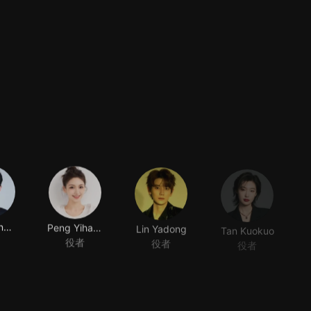
Xiang Xingyu
Peng Yihang
Lin Yadong
Tan Kuokuo
役者
役者
役者