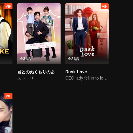
VIP
VIP
全31話
全24話
君とのぬくもりのある時間
Dusk Love
ストーリー
CEO lady fell in to love contract
VIP