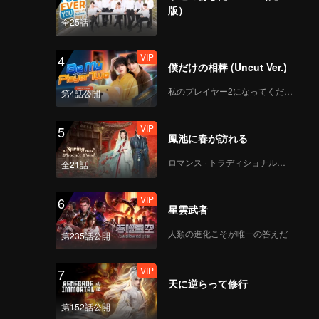
択を迫ら
版）
全25話
VIP
4
僕だけの相棒 (Uncut Ver.)
私のプレイヤー2になってください
第4話公開
VIP
5
鳳池に春が訪れる
ロマンス · トラディショナル・コスチューム
全21話
VIP
6
星雲武者
人類の進化こそが唯一の答えだ
第235話公開
VIP
7
天に逆らって修行
第152話公開