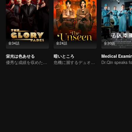
全34話
全24話
全30話
栄光は色あせる
暗いところ
優秀な成績を収めた兄弟、金漢と周俊偉が武術の世界に足を踏み入れる
危機に瀕するデュオ！ 東南アジアの悪を暴く