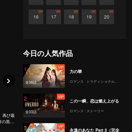
VIP
VIP
VIP
VIP
VIP
16
17
18
19
20
今日の人気作品
VIP
1
力の華
ロマンス · トラディショナル・コスチューム
全36話
VIP
2
この一瞬、恋は燃え上がる
ロマンス · ストーリー
全33話
、再び最
件の黒幕
VIP
3
すると同
永遠のあなた Part 2（完全