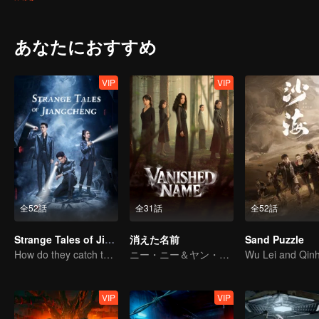
時に、荘明成が巻き込まれないよう接近する策略を巡らす。異なる
れる。
あなたにおすすめ
VIP
VIP
全52話
全31話
全52話
Strange Tales of Jiang Cheng
消えた名前
Sand Puzzle
How do they catch the killer?
ニー・ニー＆ヤン・ニーが紡ぐ、女性サスペンス
VIP
VIP