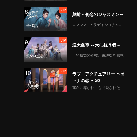
VIP
8
莫離～初恋のジャスミン～
ロマンス · トラディショナル・コスチューム
全40話
VIP
9
逆天至尊 ～天に抗う者～
一発勝負の剣戟、束縛なき感覚
第534話公開
VIP
10
ラブ・アクチュアリー 〜オ
トナの恋〜 S5
運命に導かれ、心で愛された