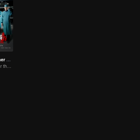
Medical Examiner Dr. Qin:The Survivor
Dr.Qin speaks for the dead.