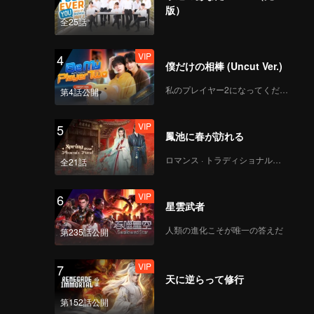
択を迫ら
版）
全25話
VIP
4
僕だけの相棒 (Uncut Ver.)
私のプレイヤー2になってください
第4話公開
VIP
5
鳳池に春が訪れる
ロマンス · トラディショナル・コスチューム
全21話
VIP
6
星雲武者
人類の進化こそが唯一の答えだ
第235話公開
VIP
7
天に逆らって修行
第152話公開