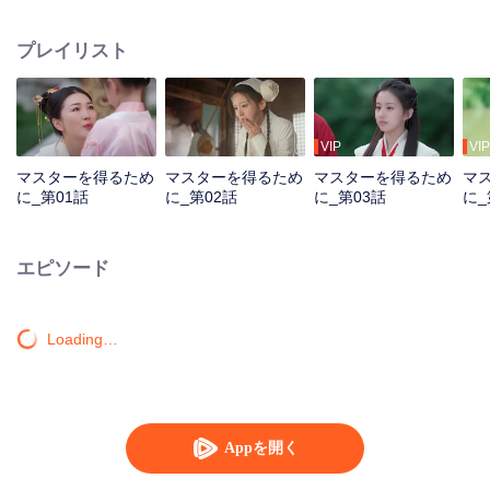
with a notorious dark lord. With her only way home tied to him, the two are
forced into a reluctant partnership, one that quickly turns into a passionate
プレイリスト
and turbulent love-hate journey.
VIP
VIP
マスターを得るため
マスターを得るため
マスターを得るため
マ
に_第01話
に_第02話
に_第03話
に_
エピソード
Loading…
Appを開く