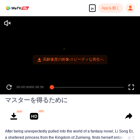
Appを開く
ja
高解像度の映像•スピーディな再生へ
00:00:00
/
00:36:56
マスターを得るために
After being unexpectedly pulled into the world of a fantasy novel, Li Song Er,
a sheltered princess from the Kingdom of Zuimeng, finds herself entangled
全て