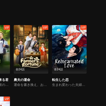
VIP
VIP
VIP
全24話
全24話
来る君
農夫の運命
転生した恋
十八歳に戻り、彼の白月光を救う
運命を書き換え、おばあちゃんとして転送された！
生まれ変わった夫婦が10回にわたる死の罠を克服
VIP