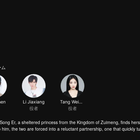
ーム
i Song Er, a sheltered princess from the Kingdom of Zuimeng, finds hers
him, the two are forced into a reluctant partnership, one that quickly tu