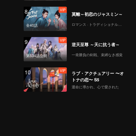
VIP
8
莫離～初恋のジャスミン～
ロマンス · トラディショナル・コスチューム
全40話
VIP
9
逆天至尊 ～天に抗う者～
一発勝負の剣戟、束縛なき感覚
第534話公開
VIP
10
ラブ・アクチュアリー 〜オ
トナの恋〜 S5
運命に導かれ、心で愛された