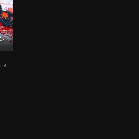
The Mad General Abducted a Bride for Love