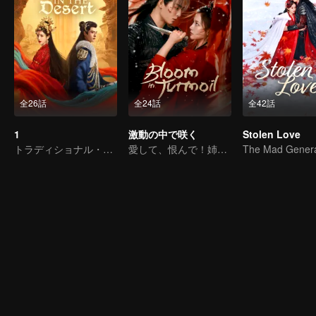
全26話
全24話
全42話
1
激動の中で咲く
Stolen Love
トラディショナル・コスチューム
愛して、恨んで！姉妹で挑む復讐劇