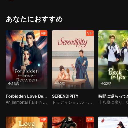
あなたにおすすめ
VIP
VIP
全24話
全40話
全32話
Forbidden Love Between
SERENDIPITY
時間に逆らって
An Immortal Falls in Love With a Witch
トラディショナル・コスチューム
VIP
VIP