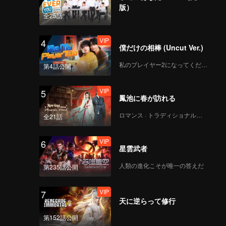
版）
全25話
VIP
4
僕だけの相棒 (Uncut Ver.)
私のプレイヤー2になってください
第4話公開
VIP
5
鳳池に春が訪れる
ロマンス · トラディショナル・コスチューム
全21話
VIP
6
星雲武者
人類の進化こそが唯一の答えだ
第235話公開
VIP
7
天に逆らって修行
第152話公開