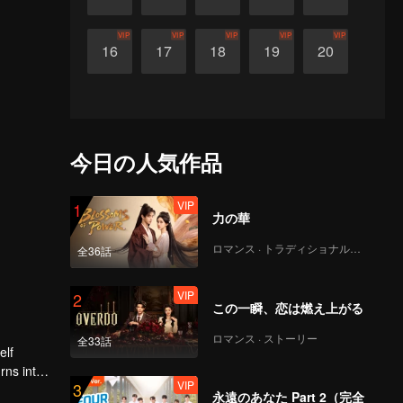
VIP
VIP
VIP
VIP
VIP
16
17
18
19
20
今日の人気作品
VIP
1
力の華
ロマンス · トラディショナル・コスチューム
全36話
VIP
2
この一瞬、恋は燃え上がる
ロマンス · ストーリー
全33話
elf
rns into
VIP
3
永遠のあなた Part 2（完全