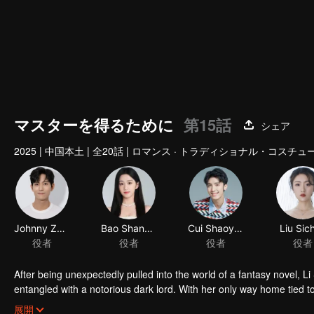
マスターを得るために
第15話
シェア
2025
|
中国本土
|
全20話
|
ロマンス · トラディショナル・コスチュ
Johnny Zhang
Bao Shangen
役者
役者
After being unexpectedly pulled into the world of a fantasy novel, L
entangled with a notorious dark lord. With her only way home tied to 
a passionate and turbulent love-hate journey.
展開