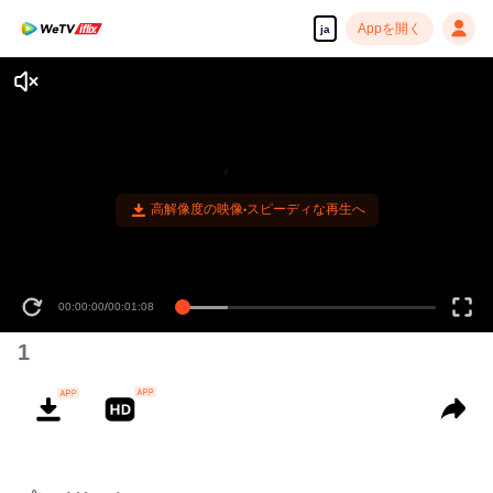
Appを開く
ja
高解像度の映像•スピーディな再生へ
00:00:00
/
00:01:08
1