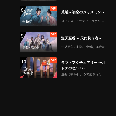
VIP
The Last Time_第05A
8
莫離～初恋のジャスミン～
話
ロマンス · トラディショナル・コスチューム
全40話
VIP
The Last Time_第05B
9
逆天至尊 ～天に抗う者～
話
一発勝負の剣戟、束縛なき感覚
第534話公開
VIP
The Last Time_第05C
10
ラブ・アクチュアリー 〜オ
話
トナの恋〜 S5
運命に導かれ、心で愛された
The Last Time_第06A
話
The Last Time_第06B