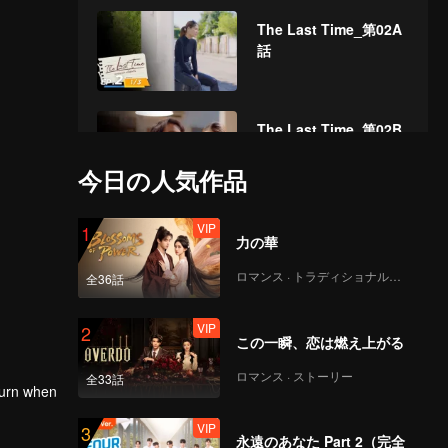
The Last Time_第02A
話
The Last Time_第02B
話
今日の人気作品
VIP
The Last Time_第02C
1
力の華
話
ロマンス · トラディショナル・コスチューム
全36話
VIP
The Last Time_第03A
2
この一瞬、恋は燃え上がる
話
ロマンス · ストーリー
全33話
 turn when
VIP
The Last Time_第03B
3
永遠のあなた Part 2（完全