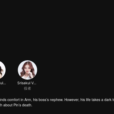
Punika Kulsoontornrut
Srisakul Vanasatid
役者
 finds comfort in Arm, his boss’s nephew. However, his life takes a dark
h about Pin’s death.