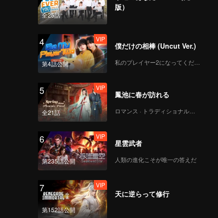
話
版）
全25話
VIP
The Last Time_第03C
4
僕だけの相棒 (Uncut Ver.)
話
私のプレイヤー2になってください
第4話公開
VIP
The Last Time_第04A
5
鳳池に春が訪れる
話
ロマンス · トラディショナル・コスチューム
全21話
VIP
The Last Time_第04B
6
星雲武者
話
人類の進化こそが唯一の答えだ
第235話公開
VIP
The Last Time_第04C
7
天に逆らって修行
話
第152話公開