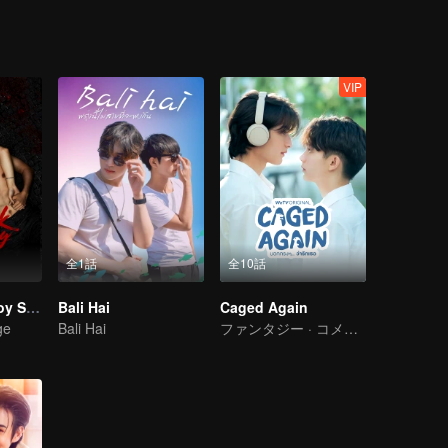
VIP
全1話
全10話
The Bangkokboy Series
Bali Hai
Caged Again
ge
Bali Hai
ファンタジー · コメディー