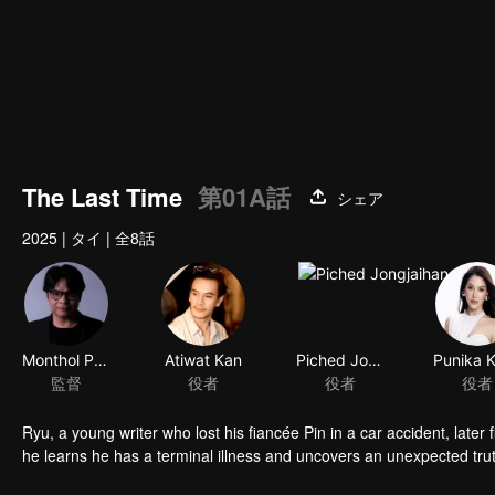
The Last Time
第01A話
シェア
2025
|
タイ
|
全8話
Monthol Pakdeesuwan
Atiwat Kan
Piched Jongjaihan
監督
役者
役者
役者
Ryu, a young writer who lost his fiancée Pin in a car accident, later
he learns he has a terminal illness and uncovers an unexpected trut