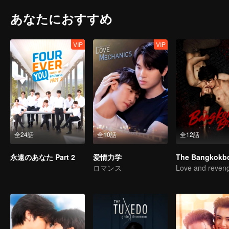
あなたにおすすめ
VIP
VIP
全24話
全10話
全12話
永遠のあなた Part 2
爱情力学
ロマンス
Love and reven