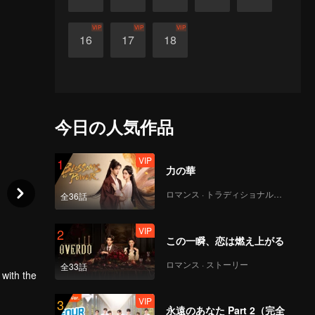
VIP
VIP
VIP
16
17
18
今日の人気作品
VIP
1
力の華
ロマンス · トラディショナル・コスチューム
全36話
VIP
2
この一瞬、恋は燃え上がる
ロマンス · ストーリー
全33話
 with the
VIP
3
永遠のあなた Part 2（完全