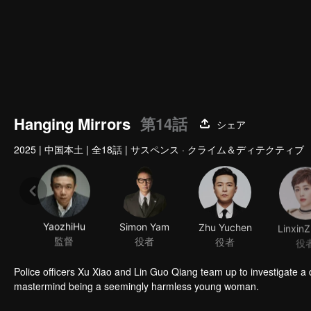
Hanging Mirrors
第14話
シェア
2025
|
中国本土
|
全18話
|
サスペンス · クライム＆ディテクティブ
YaozhiHu
Simon Yam
Zhu Yuchen
Linxin
監督
役者
役者
役
Police officers Xu Xiao and Lin Guo Qiang team up to investigate a 
mastermind being a seemingly harmless young woman.