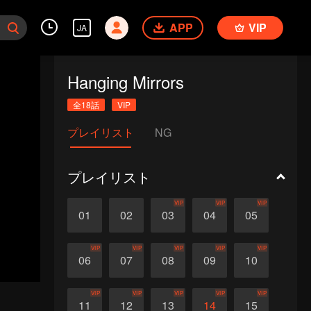
APP
VIP
JA
Hanging Mirrors
全18話
VIP
プレイリスト
NG
プレイリスト
VIP
VIP
VIP
01
02
03
04
05
VIP
VIP
VIP
VIP
VIP
06
07
08
09
10
VIP
VIP
VIP
VIP
VIP
11
12
13
14
15