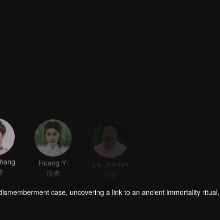
Zhang
Huang Yi
Liu Jinshan
Sun Hao
者
役者
役者
役者
dismemberment case, uncovering a link to an ancient immortality ritual,