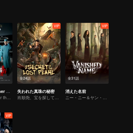
VIP
VIP
全24話
全31話
Medical Examiner Dr. Qin:The Survivor
失われた真珠の秘密
消えた名前
Dr.Qin speaks for the dead.
肖順尧、宝を探して血の呪いを解く
ニー・ニー＆ヤン・ニーが紡ぐ、女性サスペンス
VIP