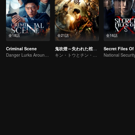
全18話
全21話
全16話
Criminal Scene
鬼吹燈～失われた棺の謎～
Secret Files O
Danger Lurks Around You
キン・トウとチン・キョウオン探険の旅を始めた