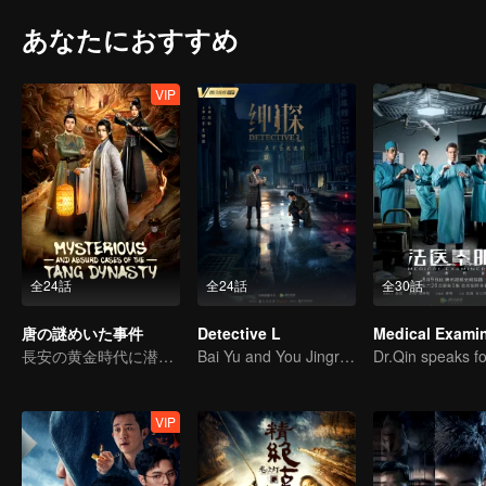
あなたにおすすめ
VIP
全24話
全24話
全30話
唐の謎めいた事件
Detective L
長安の黄金時代に潜む闇の真実を暴く
Bai Yu and You Jingru Became the super detective
VIP