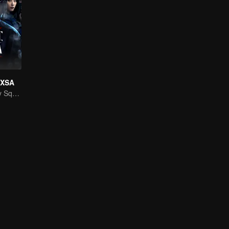
f XSA
National Security Squad Smashes Spy Conspiracy