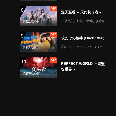
VIP
8
逆天至尊 ～天に抗う者～
一発勝負の剣戟、束縛なき感覚
第533話公開
VIP
9
僕だけの相棒 (Uncut Ver.)
私のプレイヤー2になってください
第3話公開
VIP
10
PERFECT WORLD ～完璧
な世界～
第280話公開