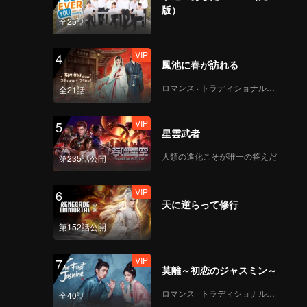
版）
全25話
VIP
4
鳳池に春が訪れる
ロマンス · トラディショナル・コスチューム
全21話
VIP
5
星雲武者
人類の進化こそが唯一の答えだ
第235話公開
VIP
6
天に逆らって修行
第152話公開
VIP
7
莫離～初恋のジャスミン～
ロマンス · トラディショナル・コスチューム
全40話