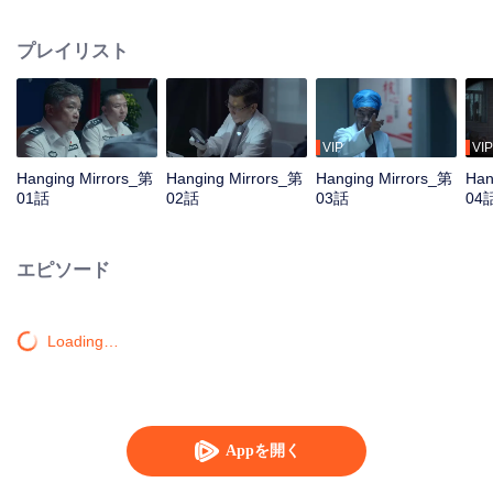
the mastermind being a seemingly harmless young woman.
プレイリスト
VIP
VIP
Hanging Mirrors_第
Hanging Mirrors_第
Hanging Mirrors_第
Han
01話
02話
03話
04
エピソード
Loading…
Appを開く