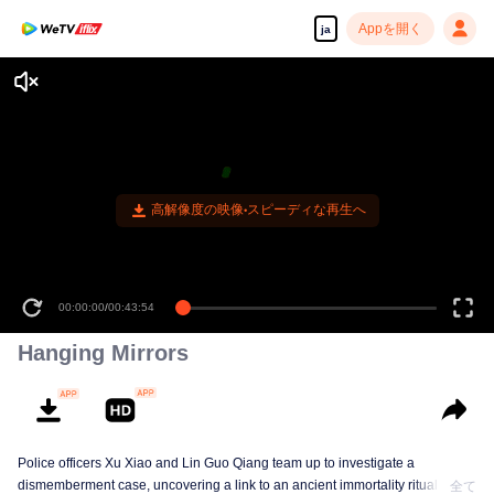
Appを開く
ja
高解像度の映像•スピーディな再生へ
00:00:00
/
00:43:54
Hanging Mirrors
Police officers Xu Xiao and Lin Guo Qiang team up to investigate a
dismemberment case, uncovering a link to an ancient immortality ritual, with
全て