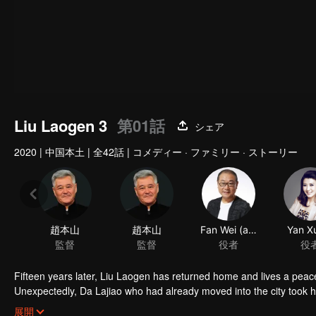
Liu Laogen 3
第01話
シェア
2020
|
中国本土
|
全42話
|
コメディー · ファミリー · ストーリー
趙本山
趙本山
Fan Wei (actor)
Yan Xu
監督
監督
役者
役
Fifteen years later, Liu Laogen has returned home and lives a peace
Unexpectedly, Da Lajiao who had already moved into the city took 
arrange a place in the villa. Liu Laogen also took this opportunity to 
展開