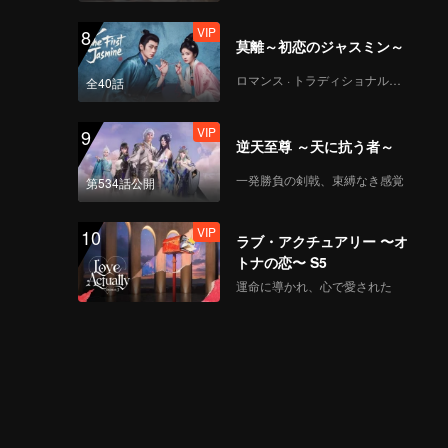
VIP
8
莫離～初恋のジャスミン～
ロマンス · トラディショナル・コスチューム
全40話
VIP
9
逆天至尊 ～天に抗う者～
一発勝負の剣戟、束縛なき感覚
第534話公開
VIP
10
ラブ・アクチュアリー 〜オ
トナの恋〜 S5
運命に導かれ、心で愛された