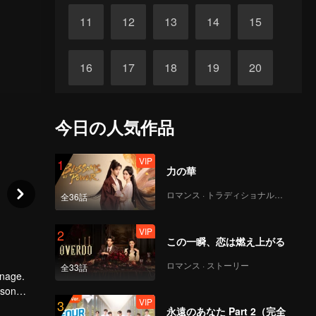
11
12
13
14
15
16
17
18
19
20
21
22
23
24
25
今日の人気作品
26
27
28
29
30
VIP
1
力の華
ロマンス · トラディショナル・コスチューム
全36話
VIP
2
この一瞬、恋は燃え上がる
ロマンス · ストーリー
全33話
anage.
 son
VIP
3
a was not
永遠のあなた Part 2（完全