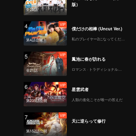
ary Han
版）
and
全25話
VIP
4
僕だけの相棒 (Uncut Ver.)
私のプレイヤー2になってください
第4話公開
VIP
5
鳳池に春が訪れる
ロマンス · トラディショナル・コスチューム
全21話
VIP
6
星雲武者
人類の進化こそが唯一の答えだ
第235話公開
VIP
7
天に逆らって修行
第152話公開