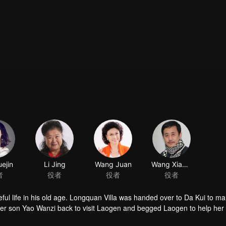
ejin
Li Jing
Wang Juan
Wang Xiaobao
者
役者
役者
役者
ful life in his old age. Longquan Villa was handed over to Da Kui to m
her son Yao Wanzi back to visit Laogen and begged Laogen to help her
visit the villa again. But he suddenly found that the operation of the vill