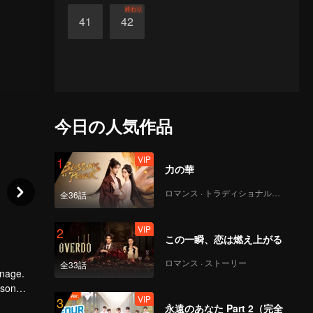
終わり
41
42
今日の人気作品
VIP
1
力の華
ロマンス · トラディショナル・コスチューム
全36話
VIP
2
この一瞬、恋は燃え上がる
ロマンス · ストーリー
全33話
anage.
 son
VIP
3
a was not
永遠のあなた Part 2（完全