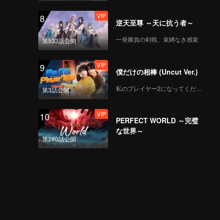
VIP
8
逆天至尊 ～天に抗う者～
一発勝負の剣戟、束縛なき感覚
第533話公開
VIP
9
僕だけの相棒 (Uncut Ver.)
私のプレイヤー2になってください
第3話公開
VIP
10
PERFECT WORLD ～完璧
な世界～
第280話公開