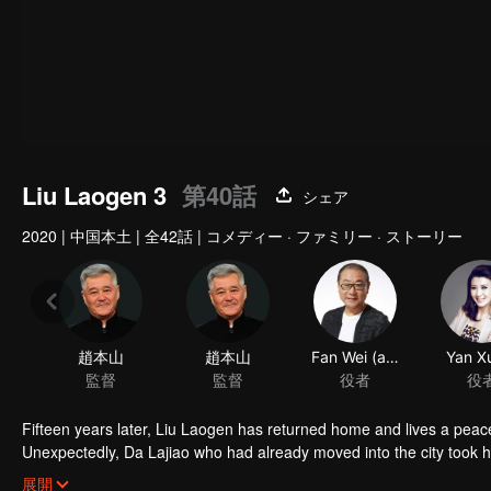
Liu Laogen 3
第40話
シェア
2020
|
中国本土
|
全42話
|
コメディー · ファミリー · ストーリー
趙本山
趙本山
Fan Wei (actor)
Yan Xu
監督
監督
役者
役
Fifteen years later, Liu Laogen has returned home and lives a peace
Unexpectedly, Da Lajiao who had already moved into the city took 
arrange a place in the villa. Liu Laogen also took this opportunity to 
展開