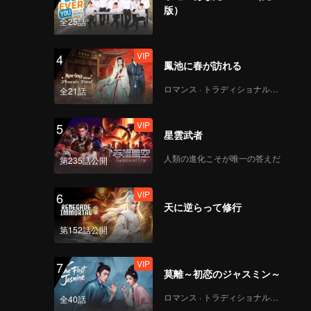
ary Han
版）
and
全25話
VIP
4
鳳池に春が訪れる
ロマンス · トラディショナル・コスチューム
全21話
VIP
5
星雲武者
人類の進化こそが唯一の答えだ
第235話公開
VIP
6
天に逆らって修行
第152話公開
VIP
7
莫離～初恋のジャスミン～
ロマンス · トラディショナル・コスチューム
全40話