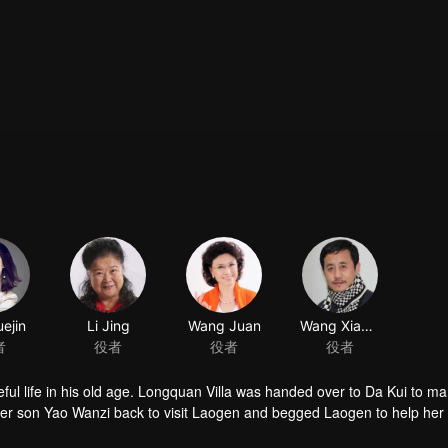
ejin
Li Jing
Wang Juan
Wang Xiaobao
者
役者
役者
役者
ful life in his old age. Longquan Villa was handed over to Da Kui to m
her son Yao Wanzi back to visit Laogen and begged Laogen to help her
visit the villa again. But he suddenly found that the operation of the vill