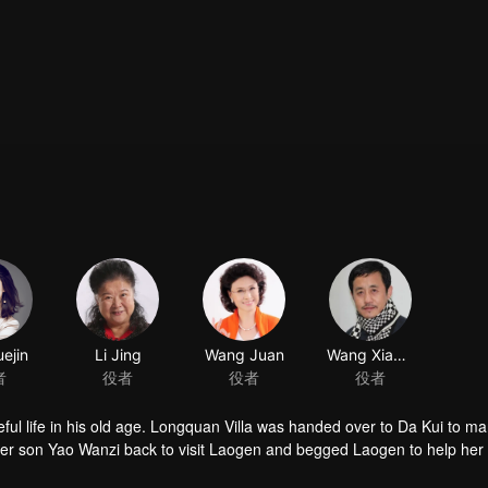
ejin
Li Jing
Wang Juan
Wang Xiaobao
者
役者
役者
役者
ful life in his old age. Longquan Villa was handed over to Da Kui to m
her son Yao Wanzi back to visit Laogen and begged Laogen to help her
visit the villa again. But he suddenly found that the operation of the vill