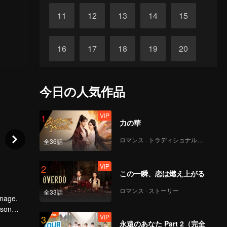
11
12
13
14
15
16
17
18
19
20
21
22
23
24
25
今日の人気作品
26
27
28
29
30
VIP
1
力の華
ロマンス · トラディショナル・コスチューム
全36話
VIP
2
この一瞬、恋は燃え上がる
ロマンス · ストーリー
全33話
anage.
 son
VIP
3
a was not
永遠のあなた Part 2（完全