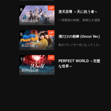
VIP
8
逆天至尊 ～天に抗う者～
一発勝負の剣戟、束縛なき感覚
第533話公開
VIP
9
僕だけの相棒 (Uncut Ver.)
私のプレイヤー2になってください
第3話公開
VIP
10
PERFECT WORLD ～完璧
な世界～
第280話公開