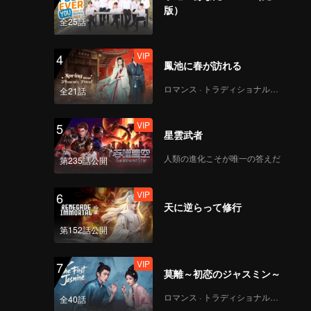
ary Han
版）
and
全25話
VIP
4
鳳池に春が訪れる
ロマンス · トラディショナル・コスチューム
全21話
VIP
5
星雲武者
人類の進化こそが唯一の答えだ
第235話公開
VIP
6
天に逆らって修行
第152話公開
VIP
7
莫離～初恋のジャスミン～
ロマンス · トラディショナル・コスチューム
全40話