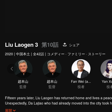
Liu Laogen 3
第10話
シェア
2020
|
中国本土
|
全42話
|
コメディー · ファミリー · ストーリー
趙本山
趙本山
Fan Wei (actor)
Yan Xu
監督
監督
役者
役
Fifteen years later, Liu Laogen has returned home and lives a peace
Unexpectedly, Da Lajiao who had already moved into the city took 
arrange a place in the villa. Liu Laogen also took this opportunity to 
展開