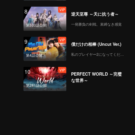
VIP
8
逆天至尊 ～天に抗う者～
一発勝負の剣戟、束縛なき感覚
第533話公開
VIP
9
僕だけの相棒 (Uncut Ver.)
私のプレイヤー2になってください
第4話公開
VIP
10
PERFECT WORLD ～完璧
な世界～
第281話公開