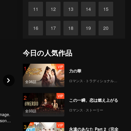
11
12
13
14
15
16
17
18
19
20
21
22
23
24
25
今日の人気作品
26
27
28
29
30
VIP
1
力の華
ロマンス · トラディショナル・コスチューム
全36話
VIP
2
この一瞬、恋は燃え上がる
ロマンス · ストーリー
全33話
anage.
 son
VIP
3
a was not
永遠のあなた Part 2（完全