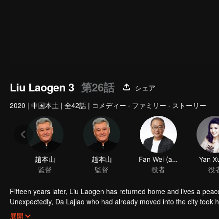
Liu Laogen 3
第26話
シェア
2020
|
中国本土
|
全42話
|
コメディー · ファミリー · ストーリー
趙本山
趙本山
Fan Wei (actor)
Yan Xu
監督
監督
役者
役
Fifteen years later, Liu Laogen has returned home and lives a peace
Unexpectedly, Da Lajiao who had already moved into the city took 
arrange a place in the villa. Liu Laogen also took this opportunity to 
展開