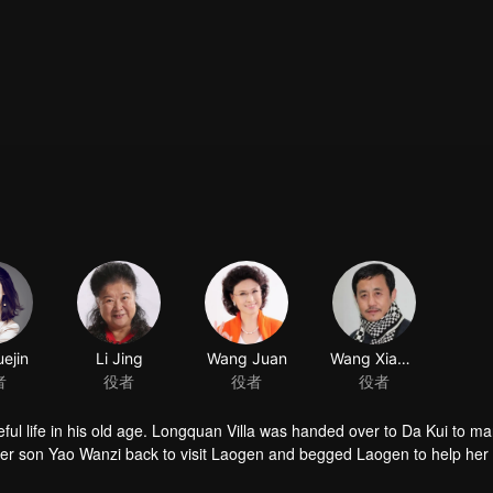
ejin
Li Jing
Wang Juan
Wang Xiaobao
者
役者
役者
役者
ful life in his old age. Longquan Villa was handed over to Da Kui to m
her son Yao Wanzi back to visit Laogen and begged Laogen to help her
visit the villa again. But he suddenly found that the operation of the vill