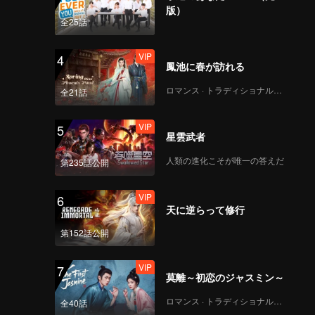
ary Han
版）
and
全25話
VIP
4
鳳池に春が訪れる
ロマンス · トラディショナル・コスチューム
全21話
VIP
5
星雲武者
人類の進化こそが唯一の答えだ
第235話公開
VIP
6
天に逆らって修行
第152話公開
VIP
7
莫離～初恋のジャスミン～
ロマンス · トラディショナル・コスチューム
全40話