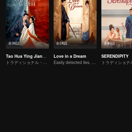
全36話
全24話
全40話
Tao Hua Ying Jiang Shan
Love in a Dream
SERENDIPITY
トラディショナル・コスチューム
Easily detected lies, hard-to-find true hearts