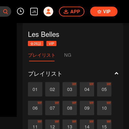
APP
VIP
JA
Les Belles
全26話
VIP
プレイリスト
NG
プレイリスト
VIP
VIP
VIP
01
02
03
04
05
VIP
VIP
VIP
VIP
VIP
06
07
08
09
10
VIP
VIP
VIP
VIP
VIP
11
12
13
14
15