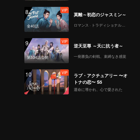
VIP
8
莫離～初恋のジャスミン～
ロマンス · トラディショナル・コスチューム
全40話
VIP
9
逆天至尊 ～天に抗う者～
一発勝負の剣戟、束縛なき感覚
第534話公開
VIP
10
ラブ・アクチュアリー 〜オ
トナの恋〜 S5
運命に導かれ、心で愛された