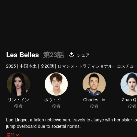
Les Belles
第23話
シェア
2025
|
中国本土
|
全26話
|
ロマンス · トラディショナル・コスチュ
リン・イン
ホウ・イツリン
Charles Lin
Zhao Q
役者
役者
役者
役者
Luo Lingyu, a fallen noblewoman, travels to Jianye with her sister t
jump overboard due to societal norms.
Unaware that the Lu family's third young master is the man she push
展開