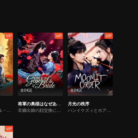
to someone else, he refuses to let her go!
VIP
VIP
VIP
全24話
全24話
将軍の奥様はなぜあのように
月光の秩序
トラディショナル・コスチューム
非嫡出娘の顔交換による復讐
ハンイケズィとホアン・ジュンジエは、膠着状態を打破すべく協力する
VIP