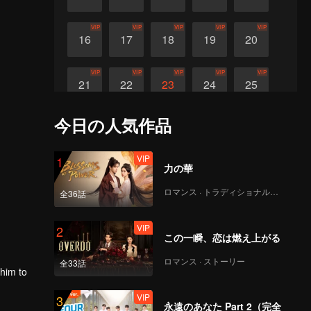
VIP
VIP
VIP
VIP
VIP
16
17
18
19
20
VIP
VIP
VIP
VIP
VIP
21
22
23
24
25
今日の人気作品
VIP
26
VIP
1
力の華
ロマンス · トラディショナル・コスチューム
全36話
VIP
2
この一瞬、恋は燃え上がる
ロマンス · ストーリー
全33話
 him to
VIP
3
arted. He
永遠のあなた Part 2（完全