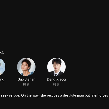
ーム
ing
Guo Jianan
Deng Xiaoci
役者
役者
o seek refuge. On the way, she rescues a destitute man but later forces
ed into the water, she tries to win his favor—only to be repeatedly thw