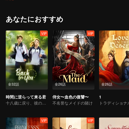
watches her struggle, exposing her every move, yet when she turns 
あなたにおすすめ
VIP
VIP
全32話
全26話
全26話
時間に逆らって来る君
侍女〜血色の復讐〜
1
十八歳に戻り、彼の白月光を救う
不名誉なメイドの賭け
VIP
VIP