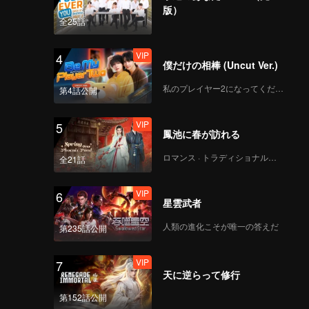
版）
全25話
VIP
4
僕だけの相棒 (Uncut Ver.)
私のプレイヤー2になってください
第4話公開
VIP
5
鳳池に春が訪れる
ロマンス · トラディショナル・コスチューム
全21話
VIP
6
星雲武者
人類の進化こそが唯一の答えだ
第235話公開
VIP
7
天に逆らって修行
第152話公開