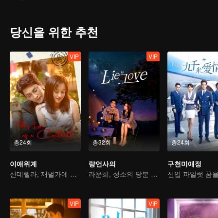
랑하는 사람이 쑤청청이란 사실을 깨닫는데…
침내 아름다움이 단일하게 국한되어서는 안 되며, 가장 진실한 모습
당신을 위한 추천
VIP
VIP
총24회
총32회
총24회
이애위계
량언사의
구천미애정
신데렐라, 재벌가에 돌아오다
라운희, 성소의 당분 과다 로맨스!
VIP
VIP