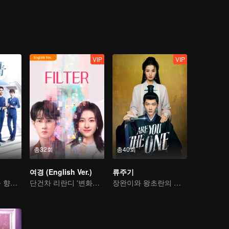
으로 삶에 직면해야 한다는 것을 깨닫는다
VIP
VIP
총32회
총40회
여경 (English Ver.)
류주기
신입 파일럿 꿈을 향한 여행
단건차 리란디 '변화무쌍한 인생'
장완이와 왕초란의 선혼후애 이야기