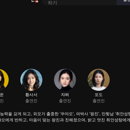
운
황사서
진
출연진
력을 갖게 되고, 외모가 출중한 '쑤먀오', 여박사 '팡진', 만찢남 '취안성
먀오에게 반하고, 마음이 맞는 팡진과 친해졌으며, 밝고 멋진 취안성탕에
짓말을 해야 했고, 마침내 탕치에게 정체를 들켜버린다. 그리고 탕치도 
탕치는 함께 새로운 국산 뷰티 제품을 기획한다. 결국 쑤청청은 숱한 시련 