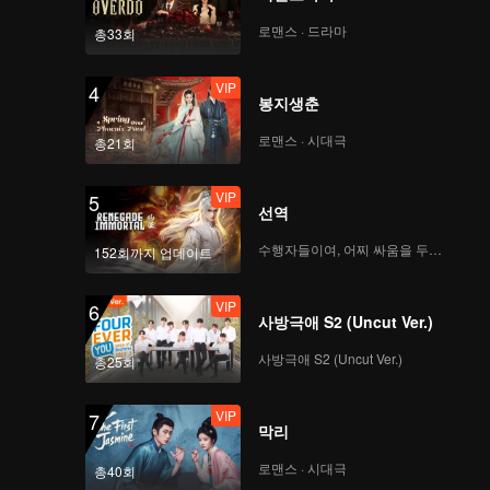
로맨스 · 드라마
총33회
VIP
4
봉지생춘
로맨스 · 시대극
총21회
VIP
5
선역
수행자들이여, 어찌 싸움을 두려워하랴
152회까지 업데이트
VIP
6
사방극애 S2 (Uncut Ver.)
사방극애 S2 (Uncut Ver.)
총25회
VIP
7
막리
로맨스 · 시대극
총40회