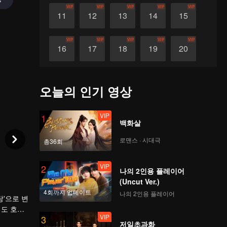
VIP
VIP
VIP
VIP
VIP
11
12
13
14
15
VIP
VIP
VIP
VIP
VIP
16
17
18
19
20
VIP
VIP
VIP
VIP
VIP
21
22
23
24
25
오늘의 인기 영상
VIP
VIP
VIP
VIP
VIP
26
27
28
29
30
VIP
1
백화살
로맨스 · 시대극
총36회
VIP
2
나의 2인용 플레이어
(Uncut Ver.)
4회까지 업데이트
나의 2인용 플레이어
탕'으로 변
게도 호감
VIP
3
자기가 사
끝에 마
저일초과화