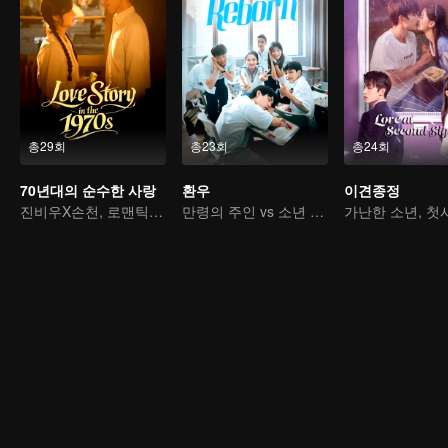
총29회
총23회
총24회
70년대의 순수한 사랑
환우
이견종정
진비우X손천, 로맨틱 순수 러브
만령의 주인 vs 소년 장군