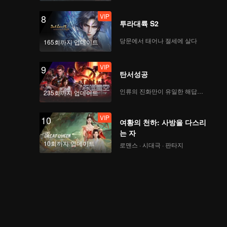
VIP
8
투라대륙 S2
당문에서 태어나 절세에 살다
165회까지 업데이트
VIP
9
탄서성공
인류의 진화만이 유일한 해답이다
235회까지 업데이트
VIP
10
여황의 천하: 사방을 다스리
는 자
10회까지 업데이트
로맨스 · 시대극 · 판타지