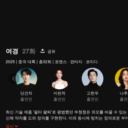
여경
27화
공유
2025
|
중국 대륙
|
총32회
|
로맨스 · 판타지 · 코미디
단건차
이란적
고한우
나추
출연진
출연진
출연진
출연
최신 기술 제품 '필터 팔찌'로 평범했던 쑤청청은 외모를 바꿀 수 있는 능
신해 약자를 도와 정의를 구현한다. 이와 동시에 탕치는 정의로운 쑤
을 느끼는데… 비밀을 지키기 위해 쑤청청은 매번 변신을 거듭하며 거
'천조집'을 중국 특색의 고급 뷰티 브랜드로 발전하기 위해 쑤청청과 
표시