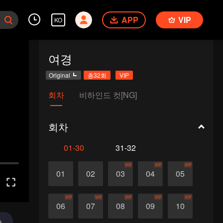
APP
VIP
KO
여경
Original
총32회
VIP
회차
비하인드 컷[NG]
회차
01-30
31-32
VIP
VIP
VIP
01
02
03
04
05
VIP
VIP
VIP
VIP
VIP
06
07
08
09
10