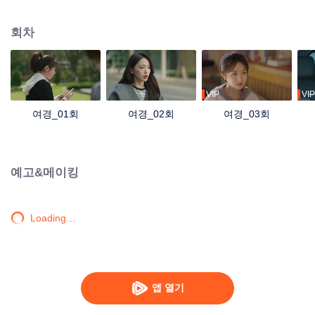
자를 도와 정의를 구현한다. 이와 동시에 탕치는 정의로운 쑤먀오에게 반하고,
마음이 맞는 팡진과 친해졌으며, 밝고 멋진 취안성탕에게도 호감을 느끼는데…
회차
비밀을 지키기 위해 쑤청청은 매번 변신을 거듭하며 거짓말을 해야 했고, 마침
내 탕치에게 정체를 들켜버린다. 그리고 탕치도 자기가 사랑하는 사람이 쑤청청
이란 사실을 깨닫는데… '천조집'을 중국 특색의 고급 뷰티 브랜드로 발전하기
위해 쑤청청과 탕치는 함께 새로운 국산 뷰티 제품을 기획한다. 결국 쑤청청은
숱한 시련 끝에 마침내 아름다움이 단일하게 국한되어서는 안 되며, 가장 진실
VIP
VIP
한 모습으로 삶에 직면해야 한다는 것을 깨닫는다
여경_01회
여경_02회
여경_03회
예고&메이킹
Loading…
앱 열기