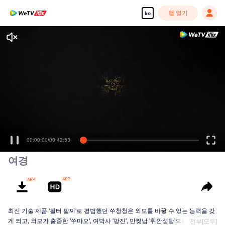
앱 열기
ko
고화질 콘텐츠를 끊김 없이 즐기세요
00:00:00
/
00:42:53
여경
최신 기술 제품 '필터 팔찌'로 평범했던 쑤청청은 외모를 바꿀 수 있는 능력을 갖
게 되고, 외모가 출중한 '쑤먀오', 여박사 '팡진', 만찢남 '취안성탕'으로 변신해 약
전부[모두]