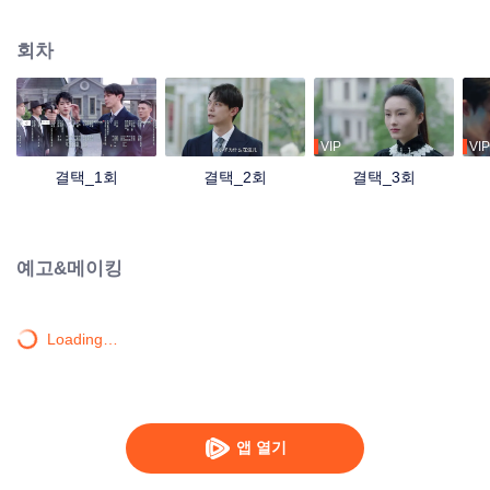
회를 빌려 황웨이에게 자신의 경호원을 맡아 달라고 제안하는데…
회차
VIP
VIP
결택_1회
결택_2회
결택_3회
예고&메이킹
Loading…
앱 열기