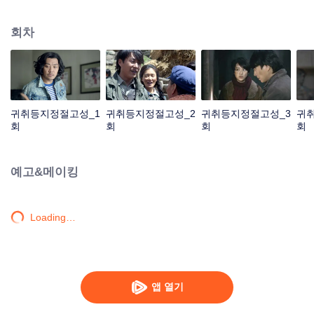
유자 음양풍수비술>이란 책을 챙기고 지식 청년으로 중국과 몽골 변경에 위치
한 강강영자에 내려간다.심심할 보는 그 책을 결국 다 외울 정도로 숙도한다. 그
회차
뒤에 티베트에서 입대하여 눈사태를 만나 큰 구덩이에 떨어지게 되었는데 후바
이는 무덤 비술로 구사일생으로 살아난다.제대한 후바이는 친구 왕뚱보와 함께
티베트로 향한 고고학 팀에 합류하며 천신만고 끝에 타클라마칸 사막에 위치한
정절고성 유적지 ‘귀신동굴’에 들어간다. 동굴 안에는 함정과 기관이 수두룩했
으며 이 신비한 귀신동굴은 어떤 선지자의 손에 쥐고 있는 듯 한다.
귀취등지정절고성_1
귀취등지정절고성_2
귀취등지정절고성_3
귀
회
회
회
회
예고&메이킹
Loading…
앱 열기