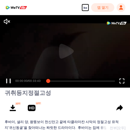
앱 열기
ko
00:00:00
/
00:33:43
귀취등지정절고성
후바이, 셜리 양, 왕뚱보이 천신만고 끝에 타클라마칸 사막의 정절고성 유적
지‘귀신동굴’을 찾아떠나는 짜릿한 드라마이다. 후바이는 집에 유일한 책인<십
전부[모두]