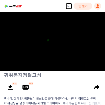
앱 열기
ko
고화질 콘텐츠를 끊김 없이 즐기세요
00:00:00
/
00:39:26
귀취등지정절고성
후바이, 셜리 양, 왕뚱보이 천신만고 끝에 타클라마칸 사막의 정절고성 유적
지‘귀신동굴’을 찾아떠나는 짜릿한 드라마이다. 후바이는 집에 유일한 책인<십
전부[모두]