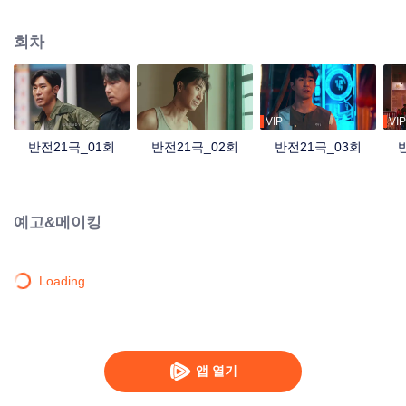
조사하기 위해 쑹싱예와 그의 보좌관 잔나는 데이터를 해독하고 상웨이와 함께
급습하여 결국 음모를 밝히고 쿠데타를 좌절시켰으며, 자오칭윈의 도움으로 대
회차
중에게 진실을 공개한다.
VIP
VIP
반전21극_01회
반전21극_02회
반전21극_03회
예고&메이킹
Loading…
앱 열기