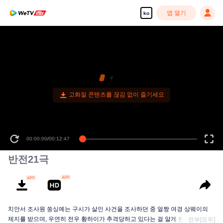
앱 열기
ko
고화질 콘텐츠를 끊김 없이 즐기세요
00:00:00
/
00:12:47
반전21극
치안서 조사원 쑹싱예는 구시가 살인 사건을 조사하던 중 얼짱 여경 상웨이의
제지를 받으며, 우연히 전우 황하이가 추격당하고 있다는 걸 알게 된다. 진실을
전부[모두]