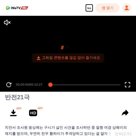
앱 열기
ko
고화질 콘텐츠를 끊김 없이 즐기세요
00:00:00
/
00:10:27
반전21극
치안서 조사원 쑹싱예는 구시가 살인 사건을 조사하던 중 얼짱 여경 상웨이의
제지를 받으며, 우연히 전우 황하이가 추격당하고 있다는 걸 알게 된다. 진실을
전부[모두]