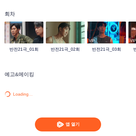
조사하기 위해 쑹싱예와 그의 보좌관 잔나는 데이터를 해독하고 상웨이와 함께
급습하여 결국 음모를 밝히고 쿠데타를 좌절시켰으며, 자오칭윈의 도움으로 대
회차
중에게 진실을 공개한다.
VIP
VIP
반전21극_01회
반전21극_02회
반전21극_03회
예고&메이킹
Loading…
앱 열기