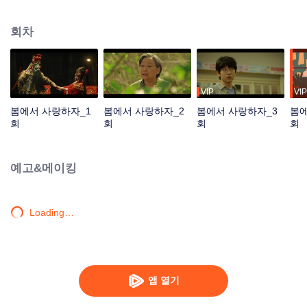
를 겪은 후 시신 성형사가 되고 좡지에는 교통사고로 인해 장애인이 되었지만
혼자 힘으로 직장 엘리트가 된다. 그런 두 사람이 만나 서로 부딪치고 이해하고
회차
존중하면서 "완벽하지 않은" 서로를 사랑으로 치유한다.
VIP
VIP
봄에서 사랑하자_1
봄에서 사랑하자_2
봄에서 사랑하자_3
봄에
회
회
회
회
예고&메이킹
Loading…
앱 열기