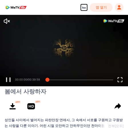
앱 열기
ko
고화질 콘텐츠를 끊김 없이 즐기세요
00:00:00
/
00:39:59
봄에서 사랑하자
성인들 사이에서 벌어지는 파란만장 연애사, 그 속에서 서로를 구원하고 구원받
는 사랑을 다룬 이야기. 어린 시절 오만하고 안하무인이던 천마이둥은 큰 변고
전부[모두]