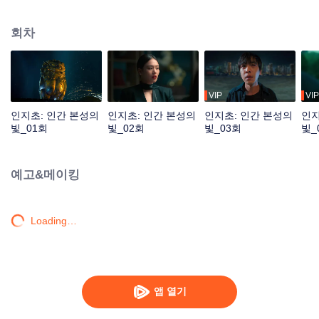
력하며 오랜 세월 도시를 장악했던 어둠의 세력과 그와 관련된 미스터리한 사건
을 파헤쳐 나간다.
회차
VIP
VIP
인지초: 인간 본성의
인지초: 인간 본성의
인지초: 인간 본성의
인지
빛_01회
빛_02회
빛_03회
빛_
예고&메이킹
Loading…
앱 열기