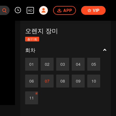
APP
VIP
KO
오렌지 장미
총11회
회차
01
02
03
04
05
06
07
08
09
10
끝
11