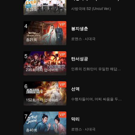
사방극애 S2 (Uncut Ver.)
총25회
VIP
4
봉지생춘
로맨스 · 시대극
총21회
VIP
5
탄서성공
인류의 진화만이 유일한 해답이다
235회까지 업데이트
VIP
6
선역
수행자들이여, 어찌 싸움을 두려워하랴
152회까지 업데이트
VIP
7
막리
로맨스 · 시대극
총40회