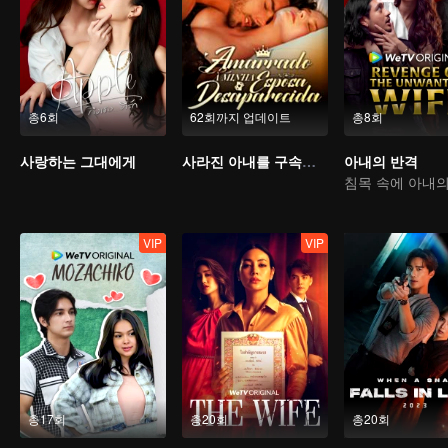
총6회
62회까지 업데이트
총8회
사랑하는 그대에게
사라진 아내를 구속한다
아내의 반격
VIP
VIP
총17회
총20회
총20회