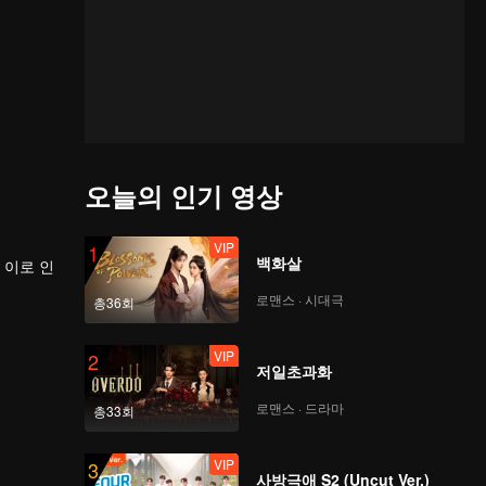
오늘의 인기 영상
VIP
1
백화살
 이로 인
로맨스 · 시대극
총36회
VIP
2
저일초과화
로맨스 · 드라마
총33회
VIP
3
사방극애 S2 (Uncut Ver.)