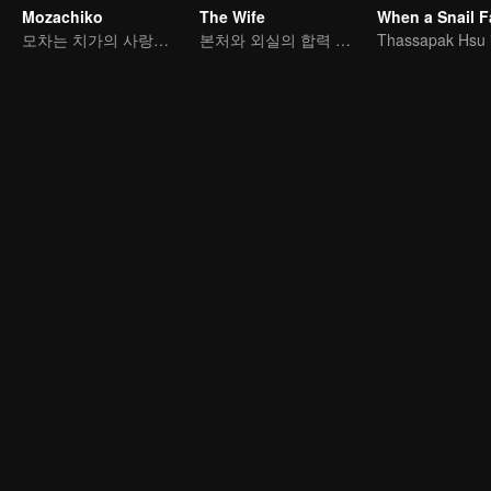
Mozachiko
The Wife
모차는 치가의 사랑을 얻을 수 있을까
본처와 외실의 합력 반격