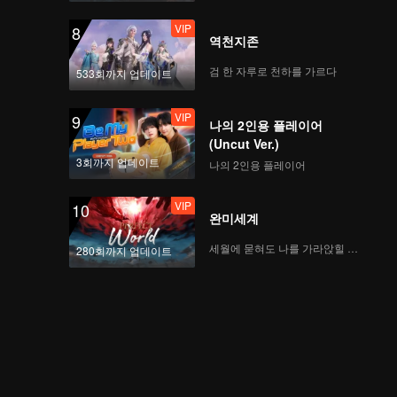
VIP
8
역천지존
검 한 자루로 천하를 가르다
533회까지 업데이트
VIP
9
나의 2인용 플레이어
(Uncut Ver.)
3회까지 업데이트
나의 2인용 플레이어
VIP
10
완미세계
세월에 묻혀도 나를 가라앉힐 수 없어
280회까지 업데이트