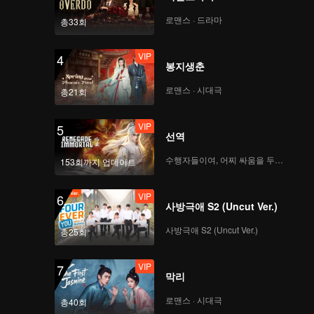
로맨스 · 드라마
총33회
VIP
4
봉지생춘
로맨스 · 시대극
총21회
VIP
5
선역
수행자들이여, 어찌 싸움을 두려워하랴
153회까지 업데이트
VIP
6
사방극애 S2 (Uncut Ver.)
사방극애 S2 (Uncut Ver.)
총25회
VIP
7
막리
로맨스 · 시대극
총40회