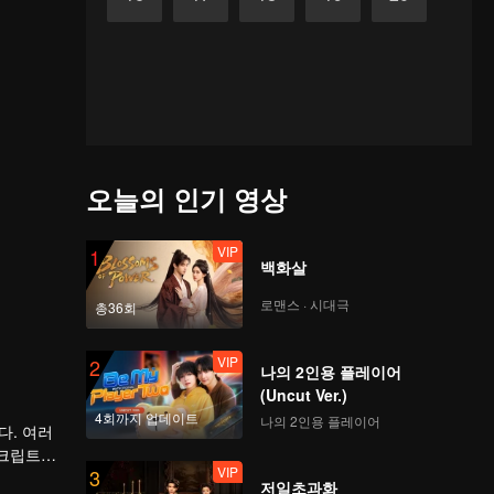
오늘의 인기 영상
VIP
1
백화살
로맨스 · 시대극
총36회
VIP
2
나의 2인용 플레이어
(Uncut Ver.)
4회까지 업데이트
나의 2인용 플레이어
다. 여러
스크립트
VIP
3
사건을 파
저일초과화