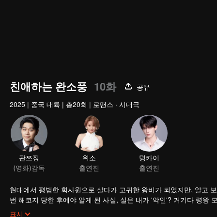
친애하는 완소풍
10화
공유
2025
|
중국 대륙
|
총20회
|
로맨스 · 시대극
관쯔징
위소
덩카이
(영화)감독
출연진
출연진
현대에서 평범한 회사원으로 살다가 고귀한 왕비가 되었지만, 알고 보
번 해코지 당한 후에야 알게 된 사실, 실은 내가 '악인'? 거기다 령
킬'을 도입해 사건을 수사하는 등 끊임없이 일을 만드는데… 이게 웬걸
표시