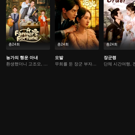
총24회
총24회
총24회
농가의 행운 아내
오발
장군령
환생했더니 고조모, 운명을 바꾼다
무희를 둔 장군 부자의 사랑 쟁탈전