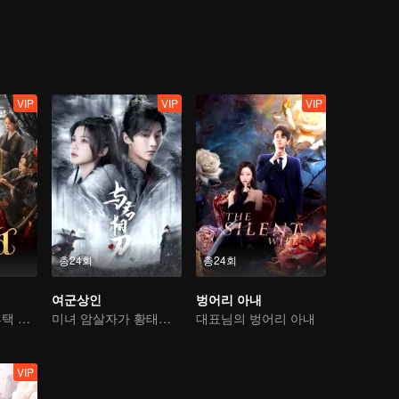
VIP
VIP
VIP
총24회
총24회
여군상인
벙어리 아내
추락한 여종의 후택 공심기
미녀 암살자가 황태자의 마음을 사로잡는다
대표님의 벙어리 아내
VIP