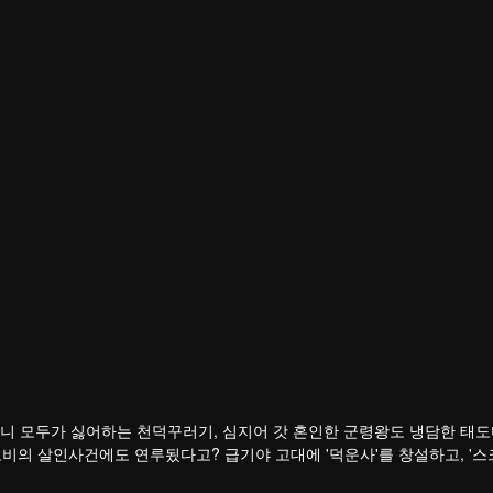
니 모두가 싫어하는 천덕꾸러기, 심지어 갓 혼인한 군령왕도 냉담한 태도
왕 모비의 살인사건에도 연루됬다고? 급기야 고대에 '덕운사'를 창설하고, '
 얼음 왕야가 달리 보기 시작했다. 그렇게 둘은 함께 령왕 모비의 추락 