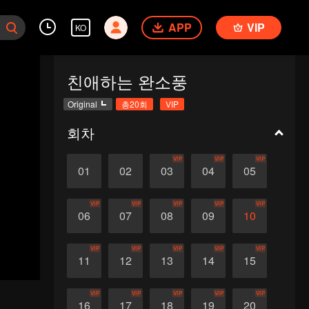
APP
VIP
KO
친애하는 완소풍
Original
총20회
VIP
회차
VIP
VIP
VIP
01
02
03
04
05
VIP
VIP
VIP
VIP
VIP
06
07
08
09
10
VIP
VIP
VIP
VIP
VIP
11
12
13
14
15
VIP
VIP
VIP
VIP
VIP
16
17
18
19
20