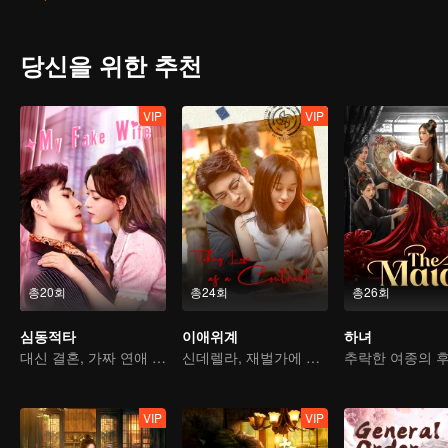
헤친다
당신을 위한 추천
VIP
VIP
총20회
총24회
총26회
심동적타
이애위계
하녀
대신 결혼, 가짜 연애 진짜 사랑
신데렐라, 재벌가에 돌아오다
VIP
VIP