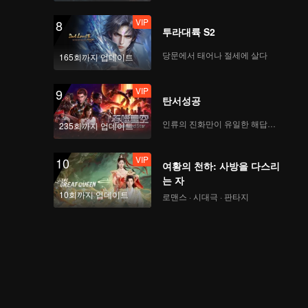
VIP
8
투라대륙 S2
당문에서 태어나 절세에 살다
165회까지 업데이트
VIP
9
탄서성공
인류의 진화만이 유일한 해답이다
235회까지 업데이트
VIP
10
여황의 천하: 사방을 다스리
는 자
10회까지 업데이트
로맨스 · 시대극 · 판타지