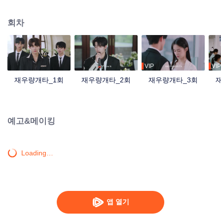
은 소꼽친구이자 민 씨 집안의 도련님 민시와 함께 옌즈징과 내연녀 바이쟈쟈
의 음모를 밝혀내게 된다.
회차
VIP
VIP
재우량개타_1회
재우량개타_2회
재우량개타_3회
예고&메이킹
Loading…
앱 열기