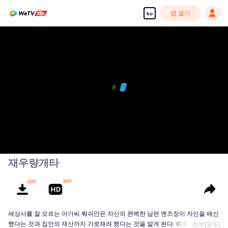
앱 열기
ko
재우량개타
세상사를 잘 모르는 아가씨 뤄쉬안은 자신의 완벽한 남편 옌즈징이 자신을 배신
했다는 것과 집안의 재산까지 가로채려 했다는 것을 알게 된다. 이후 뤄쉬안
전부[모두]