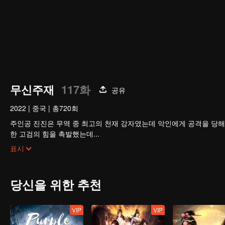
무신주재
117화
공유
2022
|
중국
|
총720회
주인공 진진은 무역 중 최고의 천재 강자였는데 악인에게 공격을 당해
한 고검의 힘을 촉발했는데...
300년 후, 천무 대륙의 외딴곳에서, 동명이인 소년이 우연히 진진의
표시
옛날의 강자 신화를 되찾고, 사랑하는 모든 것을 지키기 위해 진진은 
다.
당신을 위한 추천
VIP
VIP