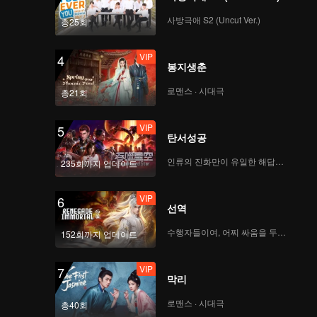
VIP
VIP
사방극애 S2 (Uncut Ver.)
총25회
114
115
VIP
4
VIP
VIP
봉지생춘
116
117
로맨스 · 시대극
총21회
VIP
VIP
118
119
VIP
5
탄서성공
VIP
인류의 진화만이 유일한 해답이다
120
235회까지 업데이트
VIP
6
선역
수행자들이여, 어찌 싸움을 두려워하랴
152회까지 업데이트
VIP
7
막리
로맨스 · 시대극
총40회