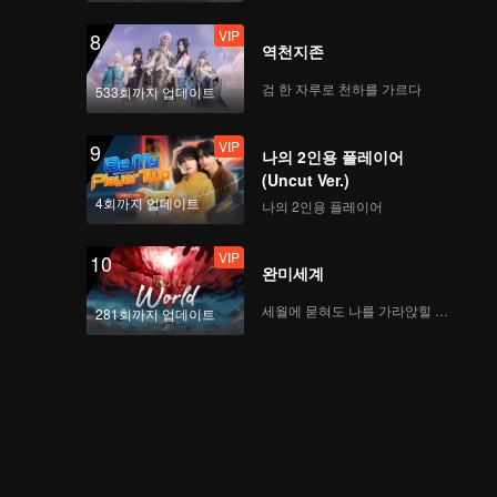
VIP
8
역천지존
검 한 자루로 천하를 가르다
533회까지 업데이트
VIP
9
나의 2인용 플레이어
(Uncut Ver.)
4회까지 업데이트
나의 2인용 플레이어
VIP
10
완미세계
세월에 묻혀도 나를 가라앉힐 수 없어
281회까지 업데이트