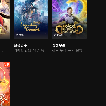
총78회
총60회
설응영주
쌍생무혼
이세계 타임슬립, 궁상맞은 사위가 되다
기이한 만남, 역경 속에서 다시 살아난 소년
신무 무적, 누가 운명을 지배하나
VIP