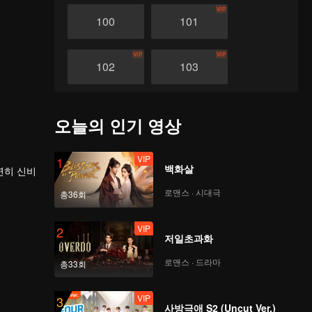
VIP
100
101
VIP
VIP
102
103
VIP
VIP
104
105
오늘의 인기 영상
VIP
VIP
106
107
VIP
1
백화살
연히 신비
로맨스 · 시대극
VIP
VIP
총36회
108
109
을 밟았
VIP
2
저일초과화
VIP
VIP
110
111
로맨스 · 드라마
총33회
VIP
VIP
112
113
VIP
3
사방극애 S2 (Uncut Ver.)