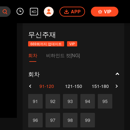
APP
VIP
KO
무신주재
669회까지 업데이트
VIP
회차
비하인드 컷[NG]
회차
61-90
91-120
121-150
151-180
181-
91
92
93
94
95
96
97
98
99