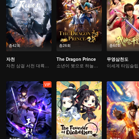
총42회
총26회
총60회
자천
The Dragon Prince
무영삼천도
자천 삼걸 서천 대륙을 종횡하다
소년이 붓으로 하늘을 가른다
VIP
총26회
총30회
총30회