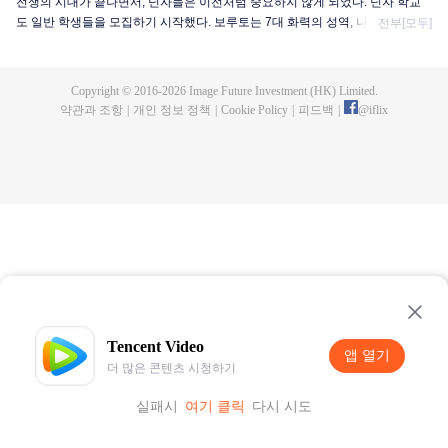
전쟁의 시대가 끝나면서, 닌자들은 이전처럼 중요하지 않게 되었다. 닌자 학교
도 일반 학생들을 모집하기 시작했다. 보루토는 7대 화력의 성역, 나루토의 아들
전부[모두]
로, 아버지의 발자취를 따라 닌자가 되기로 결심했다. 처음에는 보루토는 평화
로운 생활을 즐기며 친구들과 함께 닌자 기술을 연습했다. 그러나 이 평온한 상
황은 오래가지 않았다. 신비한 단체가 활동을 시작하고, 그들의 목표는 닌자 세
Copyright © 2016-
2026
Image Future Investment (HK) Limited.
계를 파괴하고 무력 균형을 재구축하는 것이었다. 이렇게 격렬한 적에 마주하면
약관과 조항
|
개인 정보 정책
|
Cookie Policy
|
피드백
|
@
iflix
서 아직 닌자 학교에서 공부하고 있던 보루토는 결국 싸움에 참여하기로 결심했
다. 생사의 기로에서 보루토의 닌자 기술과 전투력은 빠르게 성장했다. 결국, 동
료들의 지원을 받아 보루토는 악의 조직의 리더를 이긴 결과, 평화를 지키는데
성공했다.
Tencent Video
앱 열기
더 많은 콘텐츠 시청하기
실패시
여기 클릭
다시 시도
앱 열기