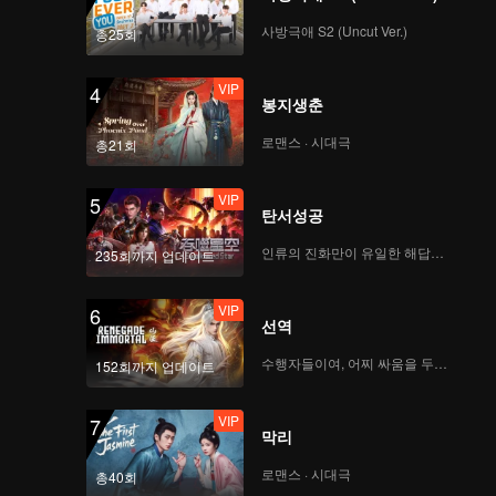
사방극애 S2 (Uncut Ver.)
총25회
VIP
4
봉지생춘
로맨스 · 시대극
총21회
VIP
5
탄서성공
인류의 진화만이 유일한 해답이다
235회까지 업데이트
VIP
6
선역
수행자들이여, 어찌 싸움을 두려워하랴
152회까지 업데이트
VIP
7
막리
로맨스 · 시대극
총40회