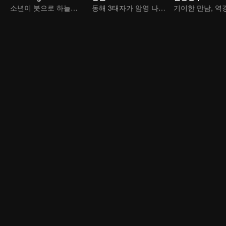
소년이 붓으로 하늘을 가른다
동해 3태자가 암영 나타를 죽음으로 내몰다