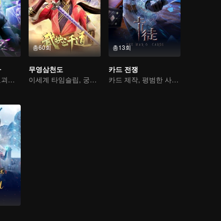
총60회
총13회
가
무영삼천도
카드 전쟁
신계의 폐품이 요괴와 마물을 처단한다
이세계 타임슬립, 궁상맞은 사위가 되다
카드 제작, 평범한 사람에서 영웅으로