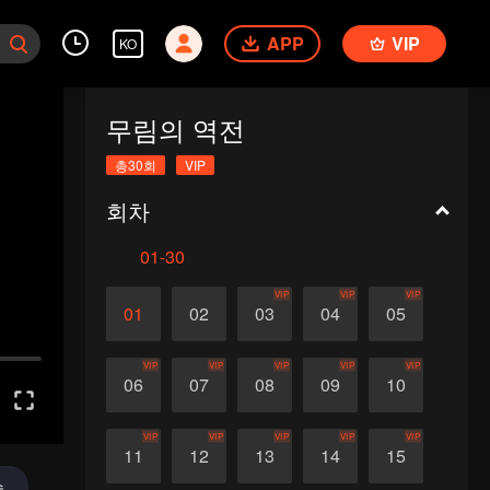
APP
VIP
KO
무림의 역전
총30회
VIP
회차
01-30
VIP
VIP
VIP
01
02
03
04
05
VIP
VIP
VIP
VIP
VIP
06
07
08
09
10
VIP
VIP
VIP
VIP
VIP
11
12
13
14
15