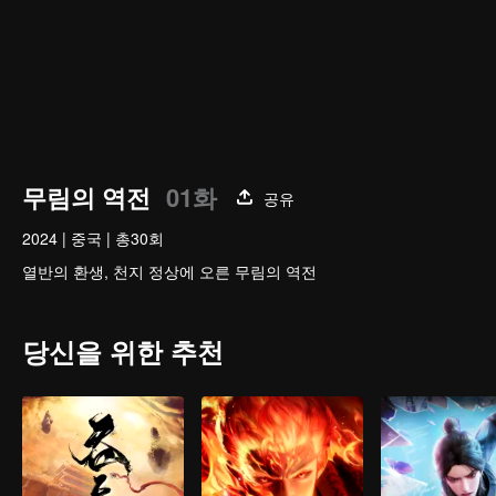
무림의 역전
01화
공유
2024
|
중국
|
총30회
열반의 환생, 천지 정상에 오른 무림의 역전
당신을 위한 추천