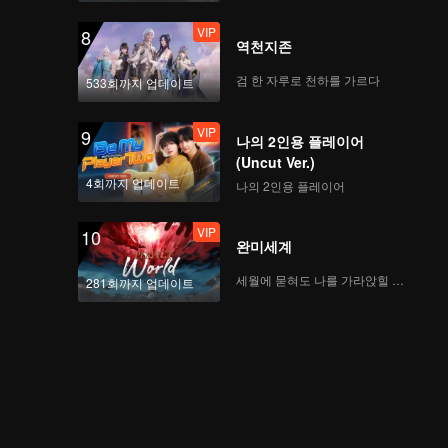
VIP
8
역천지존
검 한 자루로 천하를 가르다
533회까지 업데이트
VIP
9
나의 2인용 플레이어
(Uncut Ver.)
4회까지 업데이트
나의 2인용 플레이어
VIP
10
완미세계
세월에 묻혀도 나를 가라앉힐 수 없어
281회까지 업데이트