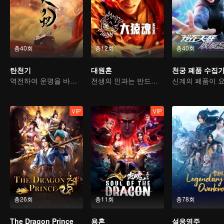
총40회
총12회
총40회
탄천기
대원혼
천궁 폐품 수집
역전하여 운명을 바꾸다, 서유기를 소재로 한 고전 선협물
전생의 인과는 반드시 하늘을 물어뜯을 것
VIP
VIP
총26회
총11회
총78회
The Dragon Prince
용혼
설응영주