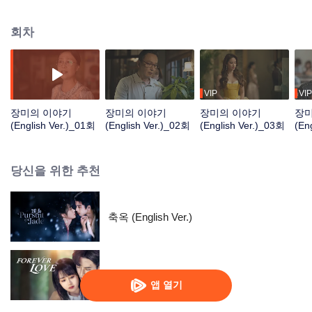
궈둥과 사랑에 빠지지만 결국 서로를 놓친다. 다시 학교로 돌아가 공부하기로
마음먹은 황이메이는 졸업 후 같은 학교 선배 셰원부와 결혼하지만 이후 두 사
회차
람은 진로에 대한 의견 차이로 이혼을 결정한다. 사업을 시작한 황이메이는 소
울메이트인 푸자밍을 만나게 되지만 푸자밍은 몇 개월의 시간밖에 남지 않은 시
한부 삶을 살게 되는데...
VIP
VIP
장미의 이야기
장미의 이야기
장미의 이야기
장
(English Ver.)_01회
(English Ver.)_02회
(English Ver.)_03회
(En
당신을 위한 추천
축옥 (English Ver.)
망심천금 (English Ver.)
앱 열기