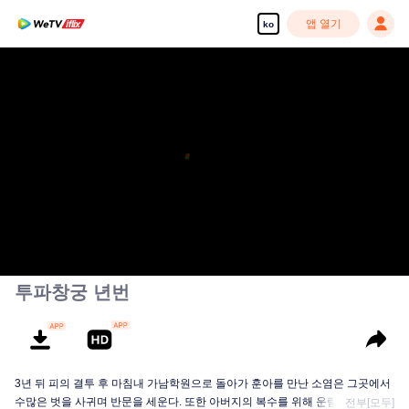
앱 열기
ko
투파창궁 년번
3년 뒤 피의 결투 후 마침내 가남학원으로 돌아가 훈아를 만난 소염은 그곳에서
수많은 벗을 사귀며 반문을 세운다. 또한 아버지의 복수를 위해 운람종과의 3차
전부[모두]