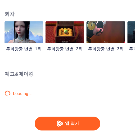
대격돌을 결심하며 천분연기탑에 들어가 운락심염을 삼키는 위험한 모험을 하
는데…
회차
투파창궁 년번_1회
투파창궁 년번_2회
투파창궁 년번_3회
투
예고&메이킹
Loading…
앱 열기