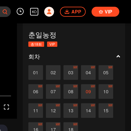
APP
VIP
KO
춘일농정
총18회
VIP
회차
VIP
VIP
VIP
01
02
03
04
05
VIP
VIP
VIP
VIP
VIP
06
07
08
09
10
VIP
VIP
VIP
VIP
VIP
11
12
13
14
15
VIP
VIP
VIP
16
17
18