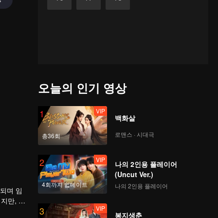
오늘의 인기 영상
VIP
1
백화살
로맨스 · 시대극
총36회
VIP
2
나의 2인용 플레이어
(Uncut Ver.)
4회까지 업데이트
나의 2인용 플레이어
 되며 임
지만, 계
VIP
3
봉지생춘