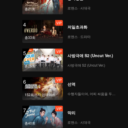
로맨스 · 시대극
총21회
VIP
4
저일초과화
로맨스 · 드라마
총33회
VIP
5
사방극애 S2 (Uncut Ver.)
사방극애 S2 (Uncut Ver.)
총25회
VIP
6
선역
수행자들이여, 어찌 싸움을 두려워하랴
152회까지 업데이트
VIP
7
막리
로맨스 · 시대극
총40회