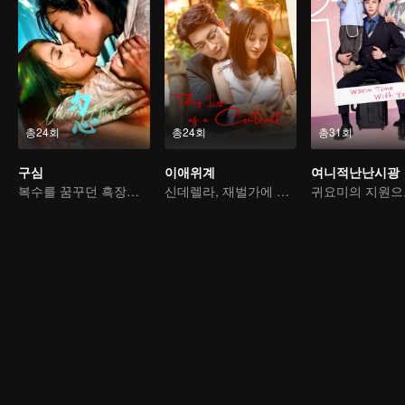
총24회
총24회
총31회
구심
이애위계
여니적난난시광
복수를 꿈꾸던 흑장미, 카사노바에게 빠지다
신데렐라, 재벌가에 돌아오다