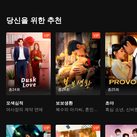
당신을 위한 추천
VIP
VIP
총24회
총24회
총25회
모색심적
보보생환
초야
여사장의 계약 연애
복수의 아가씨, 혼인을 미끼로 재벌가에 시집간다
VIP
VIP