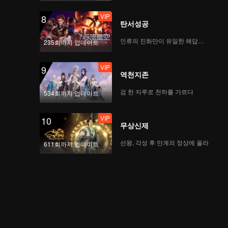
VIP
8
탄서성공
인류의 진화만이 유일한 해답이다
235회까지 업데이트
VIP
9
역천지존
검 한 자루로 천하를 가르다
534회까지 업데이트
VIP
10
무상신제
선왕, 각성 후 만계의 정상에 올라
611회까지 업데이트