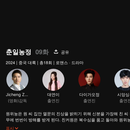
춘일농정
09화
공유
2024
|
중국 대륙
|
총18회
|
로맨스 · 드라마
Jicheng Zou
대연이
(영화)감독
출연진
원위눙은 원 씨 집안 멸문의 진상을 밝히기 위해 신분을 가장해 친 씨
무에 번번이 방해를 받게 된다. 친커원은 복수심을 품고 돌아와 원위
속 주위를 맴도는 동안 정이 더욱 깊어진다.
표시