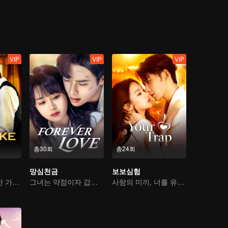
VIP
VIP
VIP
총30회
총24회
망심천금
보보심험
흑심 소년, 신비한 가수에게 빠지다
그녀는 약점이자 갑옷이다
사랑의 미끼, 너를 유혹하다