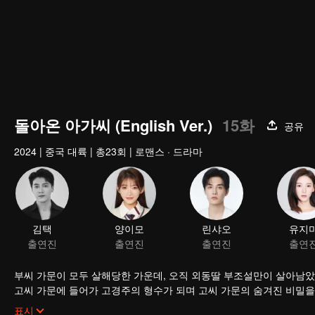
돌아온 아가씨 (English Ver.)
15화
공유
2024
|
중국 대륙
|
총23회
|
로맨스 · 드라마
김택
양이모
린샤오
유지
출연진
출연진
출연진
출연
부씨 가문이 모두 살해당한 가운데, 오직 외동딸 부조설만이 살아남았
고씨 가문에 들어가 고경주의 형수가 되며 고씨 가문의 숨겨진 비밀을
출 수 없게 되고, 결국 다시 사랑이 싹트기 시작한다. 가족의 원수와 
표시