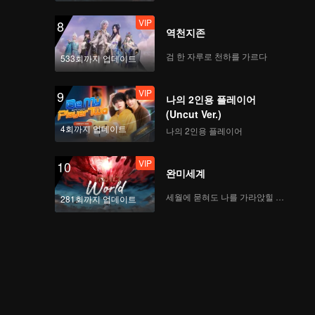
VIP
8
역천지존
검 한 자루로 천하를 가르다
533회까지 업데이트
VIP
9
나의 2인용 플레이어
(Uncut Ver.)
4회까지 업데이트
나의 2인용 플레이어
VIP
10
완미세계
세월에 묻혀도 나를 가라앉힐 수 없어
281회까지 업데이트