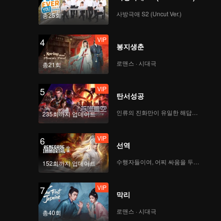
사방극애 S2 (Uncut Ver.)
총25회
VIP
4
봉지생춘
로맨스 · 시대극
총21회
VIP
5
탄서성공
인류의 진화만이 유일한 해답이다
235회까지 업데이트
VIP
6
선역
수행자들이여, 어찌 싸움을 두려워하랴
152회까지 업데이트
VIP
7
막리
로맨스 · 시대극
총40회