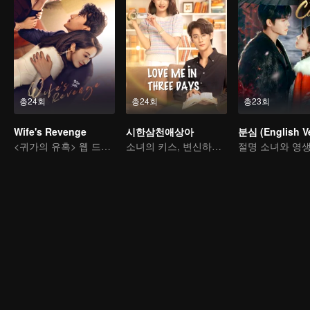
총24회
총24회
총23회
Wife's Revenge
시한삼천애상아
분심 (English Ve
<귀가의 유혹> 웹 드라마 판
소녀의 키스, 변신하는 CEO를 구하다