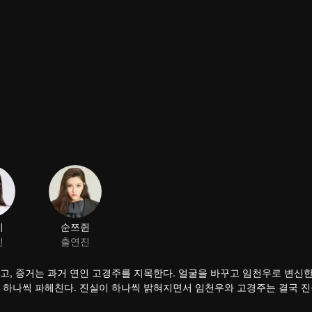
미
순쯔쥔
진
출연진
고, 증거는 과거 연인 고경주를 지목한다. 얼굴을 바꾸고 임천우로 변신한
 하나씩 파헤친다. 진실이 하나씩 밝혀지면서 임천우와 고경주는 결국 진
애증은 진실이 드러나는 순간 열정적으로 꽃을 피우는데...