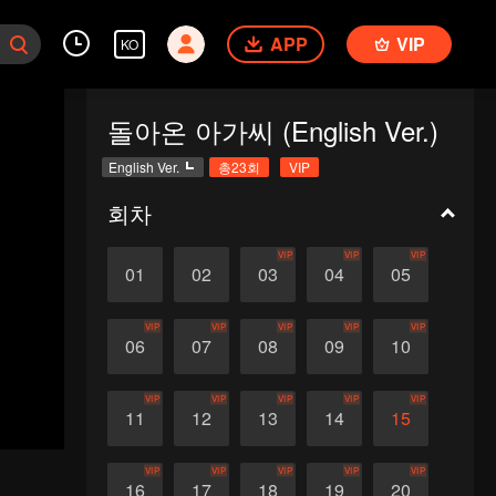
APP
VIP
KO
돌아온 아가씨 (English Ver.)
English Ver.
총23회
VIP
회차
VIP
VIP
VIP
01
02
03
04
05
VIP
VIP
VIP
VIP
VIP
06
07
08
09
10
VIP
VIP
VIP
VIP
VIP
11
12
13
14
15
VIP
VIP
VIP
VIP
VIP
16
17
18
19
20