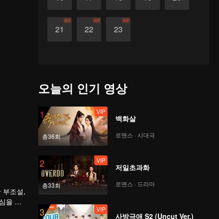
VIP
VIP
VIP
21
22
23
오늘의 인기 영상
VIP
1
백화살
로맨스 · 시대극
총36회
VIP
2
저일초과화
로맨스 · 드라마
총33회
 부조설,
심을 감
VIP
3
사방극애 S2 (Uncut Ver.)