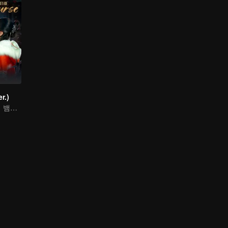
r.)
절명 소녀와 영생 뱀파이어의 지지고 볶는 이야기