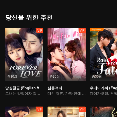
당신을 위한 추천
VIP
VIP
총30회
총20회
총30회
망심천금 (English Ver.)
심동적타
그녀는 약점이자 갑옷이다
대신 결혼, 가짜 연애 진짜 사랑
VIP
VIP