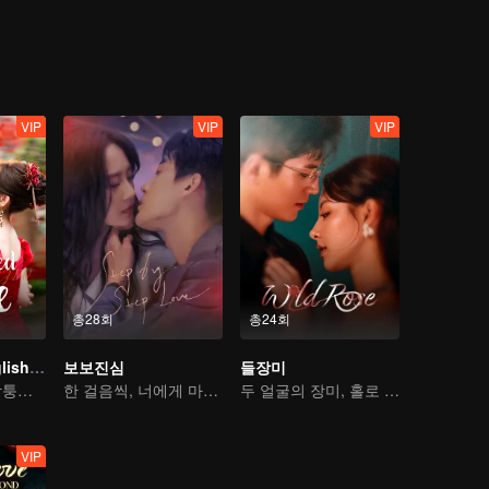
VIP
VIP
VIP
총28회
총24회
우애아가씨 (English Ver.)
보보진심
들장미
다이가오정, 천팡퉁의 세 번째 작품
한 걸음씩, 너에게 마음을 기울여
두 얼굴의 장미, 홀로 게임판에 뛰어들다
VIP