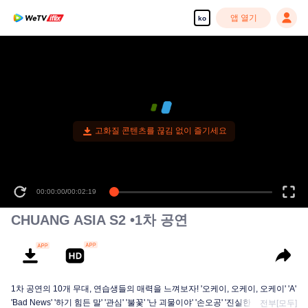
앱 열기
ko
고화질 콘텐츠를 끊김 없이 즐기세요
00:00:00
/
00:02:19
CHUANG ASIA S2 •1차 공연
1차 공연의 10개 무대, 연습생들의 매력을 느껴보자! '오케이, 오케이, 오케이' 'A'
'Bad News' '하기 힘든 말' '관심' '불꽃' '난 괴물이야' '손오공' '진실한 사랑' '달빛
전부[모두]