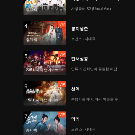
CHUANG ASIA S2 연습
생 REXY의 1차 공연 직
사방극애 S2 (Uncut Ver.)
총25회
캠
VIP
4
봉지생춘
CHUANG ASIA S2 연습
생 HONGJIN의 1차 공
로맨스 · 시대극
총21회
연 직캠
VIP
5
탄서성공
CHUANG ASIA S2 연습
생 TIAN QI의 1차 공연
인류의 진화만이 유일한 해답이다
235회까지 업데이트
직캠
VIP
6
선역
CHUANG ASIA S2 연습
생 DONGDONG의 1차
수행자들이여, 어찌 싸움을 두려워하랴
152회까지 업데이트
공연 직캠
VIP
7
막리
CHUANG ASIA S2 연습
생 IVAN의 1차 공연 직
로맨스 · 시대극
총40회
캠