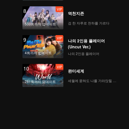
VIP
8
역천지존
CHUANG ASIA S2 연습
생 JELLY의 1차 공연 직
검 한 자루로 천하를 가르다
533회까지 업데이트
캠
VIP
9
나의 2인용 플레이어
CHUANG ASIA S2 연습
(Uncut Ver.)
생 WEIZHI의 1차 공연
4회까지 업데이트
나의 2인용 플레이어
직캠
VIP
10
완미세계
CHUANG ASIA S2 연습
생 KOSHIN의 1차 공연
세월에 묻혀도 나를 가라앉힐 수 없어
281회까지 업데이트
직캠
CHUANG ASIA S2 연습
생 HIKARU의 1차 공연
직캠