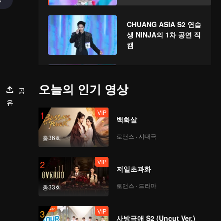
CHUANG ASIA S2 연습
생 NINJA의 1차 공연 직
캠
CHUANG ASIA S2 연습
생 SICHEN의 1차 공연
오늘의 인기 영상
공
직캠
유
VIP
1
백화살
CHUANG ASIA S2 연습
생 MYST의 1차 공연 직
로맨스 · 시대극
총36회
캠
VIP
2
저일초과화
CHUANG ASIA S2 연습
생 WHYLUCAS의 1차
로맨스 · 드라마
총33회
공연 직캠
VIP
3
사방극애 S2 (Uncut Ver.)