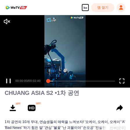
앱 열기
ko
고화질 콘텐츠를 끊김 없이 즐기세요
00:00:00
/
00:02:40
CHUANG ASIA S2 •1차 공연
1차 공연의 10개 무대, 연습생들의 매력을 느껴보자! '오케이, 오케이, 오케이' 'A'
'Bad News' '하기 힘든 말' '관심' '불꽃' '난 괴물이야' '손오공' '진실한 사랑' '달빛
전부[모두]