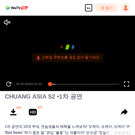
앱 열기
ko
고화질 콘텐츠를 끊김 없이 즐기세요
00:00:00
/
00:02:32
CHUANG ASIA S2 •1차 공연
1차 공연의 10개 무대, 연습생들의 매력을 느껴보자! '오케이, 오케이, 오케이' 'A'
'Bad News' '하기 힘든 말' '관심' '불꽃' '난 괴물이야' '손오공' '진실한 사랑' '달빛
전부[모두]