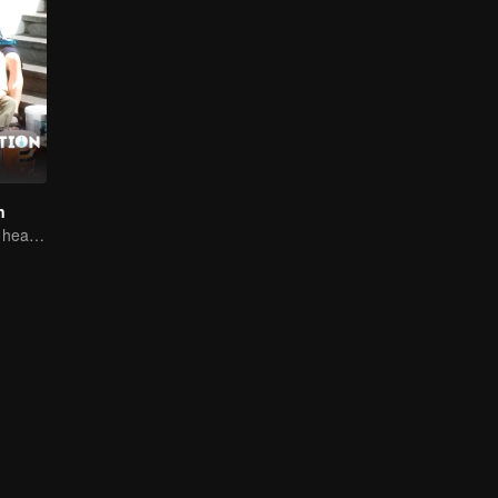
n
From clashes to healing, they open their hearts to love.