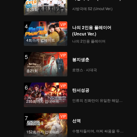
is heart
iend like
사방극애 S2 (Uncut Ver.)
총25회
VIP
4
나의 2인용 플레이어
(Uncut Ver.)
4회까지 업데이트
나의 2인용 플레이어
VIP
5
봉지생춘
로맨스 · 시대극
총21회
VIP
6
탄서성공
인류의 진화만이 유일한 해답이다
235회까지 업데이트
VIP
7
선역
수행자들이여, 어찌 싸움을 두려워하랴
152회까지 업데이트