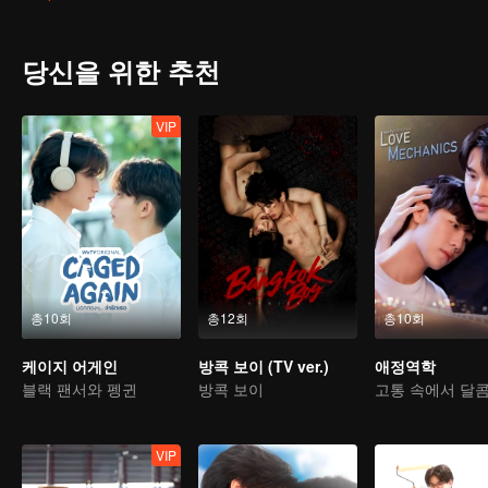
all his friends because of his life focusing on books and studies. 
flutter. and pain at the same time That forced him to shake off his
“Jed”, they have to fall in love with “Anwa” unconsciously. So love ha
당신을 위한 추천
VIP
총10회
총12회
총10회
케이지 어게인
방콕 보이 (TV ver.)
애정역학
블랙 팬서와 펭귄
방콕 보이
VIP