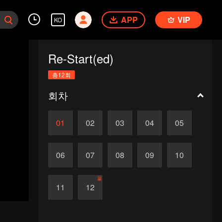
APP
VIP
KO
Re-Start(ed)
총12회
회차
01
02
03
04
05
06
07
08
09
10
끝
11
12