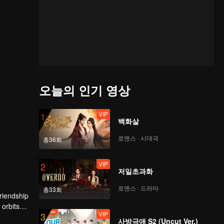
오늘의 인기 영상
VIP
1
백화살
로맨스 · 시대극
총36회
VIP
2
저일초과화
로맨스 · 드라마
총33회
friendship
 orbits
VIP
3
rd boy by
사방극애 S2 (Uncut Ver.)