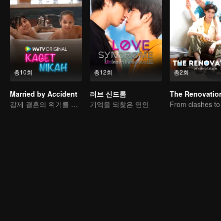
총10회
총12회
총2회
Married by Accident
러브 신드롬
The Renovatio
강제 결혼의 위기를 넘을 수 있을까?
기억을 되찾은 연인