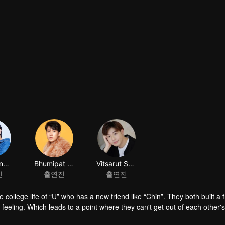
 college life of “U” who has a new friend like “Chin”. They both built a 
feeling. Which leads to a point where they can't get out of each other's
a fresh start might be the best choice for “Zee Mai” who was called a ne