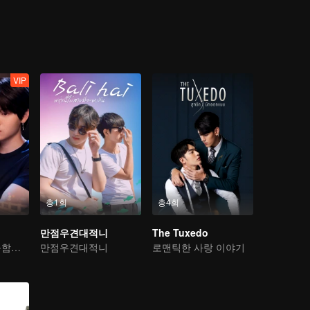
One day, he had to change because of his own hot junior “Zo” who made h
 nerdy image to change himself. But for those who have never had a boyfr
ppens all at the same time without realizing it.''
VIP
총1회
총4회
만점우견대적니
The Tuxedo
고통 속에서 달콤함을 찾은 사랑 여행
만점우견대적니
로맨틱한 사랑 이야기