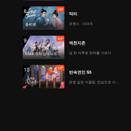
VIP
8
막리
로맨스 · 시대극
총40회
VIP
9
역천지존
검 한 자루로 천하를 가르다
534회까지 업데이트
VIP
10
반숙연인 S5
운명 같은 이끌림, 진심으로 사랑하다