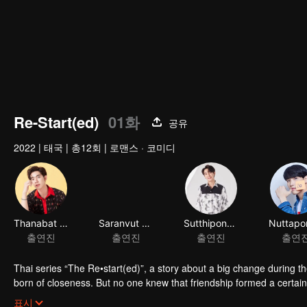
Re-Start(ed)
01화
공유
2022
|
태국
|
총12회
|
로맨스 · 코미디
Thai series “The Re•start(ed)”, a story about a big change during the
born of closeness. But no one knew that friendship formed a certain 
because they're going to cycle back to starting all over again. But 
표시