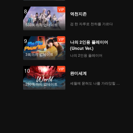
VIP
8
역천지존
검 한 자루로 천하를 가르다
533회까지 업데이트
VIP
9
나의 2인용 플레이어
(Uncut Ver.)
3회까지 업데이트
나의 2인용 플레이어
VIP
10
완미세계
세월에 묻혀도 나를 가라앉힐 수 없어
280회까지 업데이트