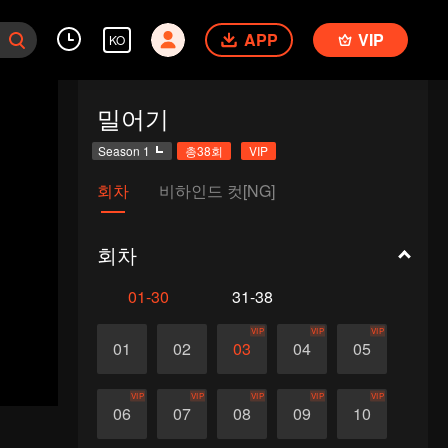
APP
VIP
KO
밀어기
Season 1
총38회
VIP
회차
비하인드 컷[NG]
회차
01-30
31-38
VIP
VIP
VIP
01
02
03
04
05
VIP
VIP
VIP
VIP
VIP
06
07
08
09
10