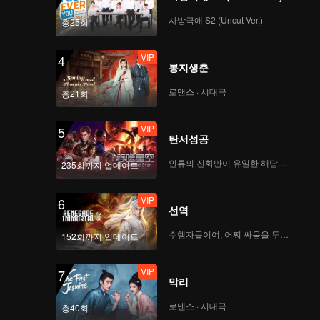
사방극애 S2 (Uncut Ver.)
총25회
VIP
4
봉지생춘
로맨스 · 시대극
총21회
VIP
5
탄서성공
인류의 진화만이 유일한 해답이다
235회까지 업데이트
VIP
6
선역
수행자들이여, 어찌 싸움을 두려워하랴
152회까지 업데이트
VIP
7
막리
로맨스 · 시대극
총40회