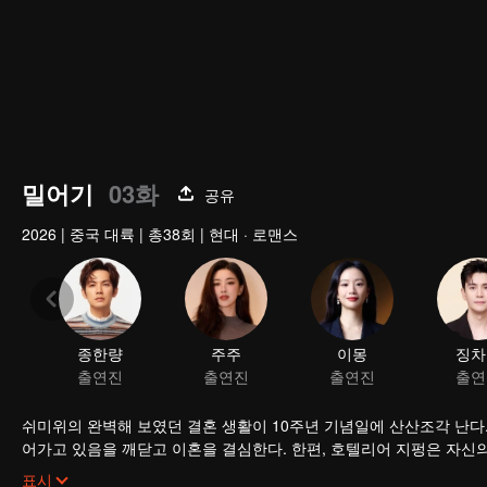
밀어기
03화
공유
2026
|
중국 대륙
|
총38회
|
현대 · 로맨스
종한량
주주
이몽
징차
출연진
출연진
출연진
출연
쉬미위의 완벽해 보였던 결혼 생활이 10주년 기념일에 산산조각 난다
어가고 있음을 깨닫고 이혼을 결심한다. 한편, 호텔리어 지펑은 자신
는 쉬미위는 푸룽 호텔의 객실 청소부로 일하기 시작했고 지펑은 호텔
표시