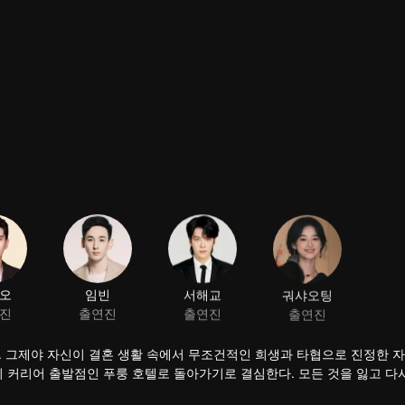
오
임빈
서해교
궈샤오팅
진
출연진
출연진
출연진
. 그제야 자신이 결혼 생활 속에서 무조건적인 희생과 타협으로 진정한 
의 커리어 출발점인 푸룽 호텔로 돌아가기로 결심한다. 모든 것을 잃고 다
 총지배인으로 부임한다. 두 사람은 함께 직장 내 도전에 맞서고 동고동