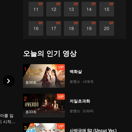
VIP
VIP
VIP
VIP
VIP
11
12
13
14
15
VIP
VIP
VIP
VIP
VIP
16
17
18
19
20
VIP
VIP
VIP
VIP
VIP
21
22
23
24
25
오늘의 인기 영상
VIP
VIP
VIP
VIP
VIP
26
27
28
29
30
VIP
1
백화살
로맨스 · 시대극
총36회
VIP
2
저일초과화
로맨스 · 드라마
총33회
자아를 잃
시 시작하
VIP
3
락하면서
사방극애 S2 (Uncut Ver.)