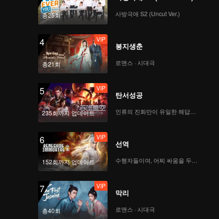
사방극애 S2 (Uncut Ver.)
총25회
VIP
4
봉지생춘
로맨스 · 시대극
총21회
VIP
5
탄서성공
인류의 진화만이 유일한 해답이다
235회까지 업데이트
VIP
6
선역
수행자들이여, 어찌 싸움을 두려워하랴
152회까지 업데이트
VIP
7
막리
로맨스 · 시대극
총40회