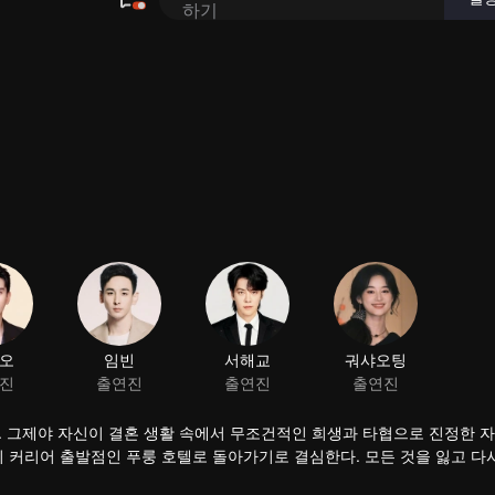
오
임빈
서해교
궈샤오팅
진
출연진
출연진
출연진
. 그제야 자신이 결혼 생활 속에서 무조건적인 희생과 타협으로 진정한 
의 커리어 출발점인 푸룽 호텔로 돌아가기로 결심한다. 모든 것을 잃고 다
 총지배인으로 부임한다. 두 사람은 함께 직장 내 도전에 맞서고 동고동