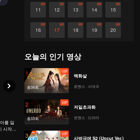
VIP
VIP
VIP
VIP
VIP
11
12
13
14
15
VIP
VIP
VIP
VIP
VIP
16
17
18
19
20
VIP
VIP
VIP
VIP
VIP
21
22
23
24
25
오늘의 인기 영상
VIP
VIP
VIP
VIP
VIP
26
27
28
29
30
VIP
1
백화살
로맨스 · 시대극
총36회
VIP
2
저일초과화
로맨스 · 드라마
총33회
자아를 잃
시 시작하
VIP
3
락하면서
사방극애 S2 (Uncut Ver.)