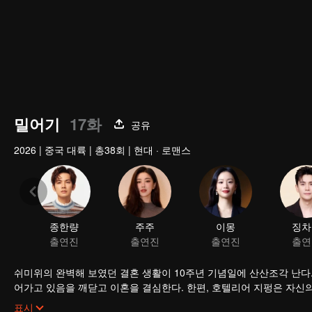
밀어기
17화
공유
2026
|
중국 대륙
|
총38회
|
현대 · 로맨스
종한량
주주
이몽
징차
출연진
출연진
출연진
출연
쉬미위의 완벽해 보였던 결혼 생활이 10주년 기념일에 산산조각 난다
어가고 있음을 깨닫고 이혼을 결심한다. 한편, 호텔리어 지펑은 자신
는 쉬미위는 푸룽 호텔의 객실 청소부로 일하기 시작했고 지펑은 호텔
표시