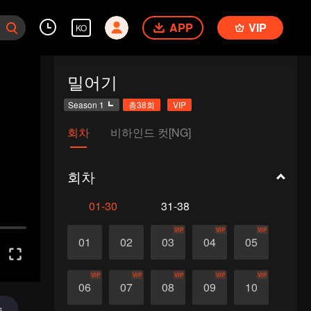
APP
VIP
KO
밀어기
Season 1
총38회
VIP
회차
비하인드 컷[NG]
회차
01-30
31-38
VIP
VIP
VIP
01
02
03
04
05
VIP
VIP
VIP
VIP
VIP
06
07
08
09
10