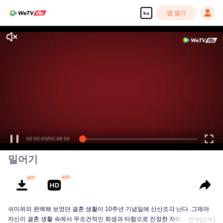
앱 열기
ko
고화질 콘텐츠를 끊김 없이 즐기세요
00:00:00
/
00:48:00
밀어기
쉬미위의 완벽해 보였던 결혼 생활이 10주년 기념일에 산산조각 난다. 그제야
자신이 결혼 생활 속에서 무조건적인 희생과 타협으로 진정한 자아를 잃어가고
전부[모두]