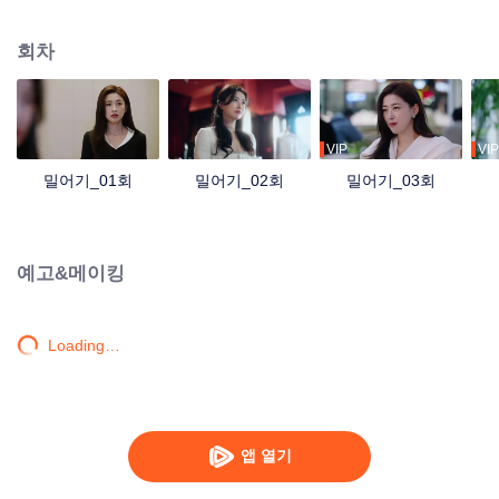
있음을 깨닫고 이혼을 결심한다. 한편, 호텔리어 지펑은 자신의 커리어 출발점
인 푸룽 호텔로 돌아가기로 결심한다. 모든 것을 잃고 다시 시작하는 쉬미위는
회차
푸룽 호텔의 객실 청소부로 일하기 시작했고 지펑은 호텔 총지배인으로 부임한
다. 두 사람은 함께 직장 내 도전에 맞서고 동고동락하면서 사랑이 싹트게 된다.
결국 아름다운 사랑을 이루는 동시에 푸룽 호텔을 도시의 새로운 랜드마크로 만
들어낸다.
VIP
VIP
밀어기_01회
밀어기_02회
밀어기_03회
예고&메이킹
Loading…
앱 열기