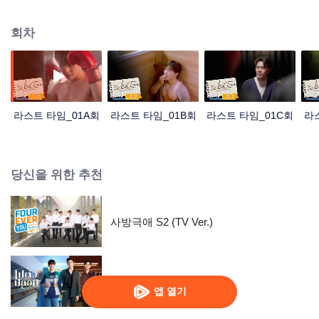
병에 걸렸을 때, 그는 또한 자신의 여자 친구의 죽음에 대한 예상치 못한 진실을
알게되었다.
회차
라스트 타임_01A회
라스트 타임_01B회
라스트 타임_01C회
라
당신을 위한 추천
사방극애 S2 (TV Ver.)
나와 누구
앱 열기