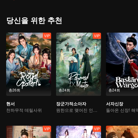
당신을 위한 추천
VIP
VIP
총26회
총24회
총24회
현서
장군가적소아자
서자신장
천하무적 데릴사위
원한으로 맺어진 인연, 우정이 족쇄가 되다
VIP
VIP