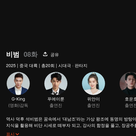
비범
08화
공유
2025
|
중국 대륙
|
총20회
|
시대극 · 판타지
G-King
푸에이룬
(영화)감독
출연진
역사 덕후 석비범은 꿈속에서 ‘대남조'라는 가상 왕조에 동명의 방탕아
지식을 활용해 비단 시세로 떼부자 되고, 강사의 함정을 풀고, 장공주를
물 같은 군대를 정비하고, 숨겨진 병권을 장악한 조정의 그늘진 기둥
표시