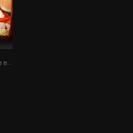
반골! 고아가 후궁 전체와 맞선다