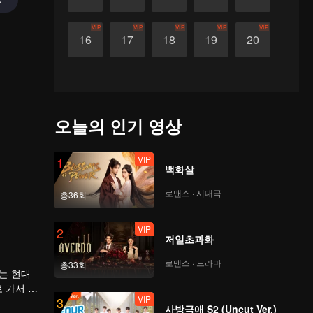
VIP
VIP
VIP
VIP
VIP
16
17
18
19
20
오늘의 인기 영상
VIP
1
백화살
로맨스 · 시대극
총36회
VIP
2
저일초과화
로맨스 · 드라마
총33회
는 현대
 가서 폐
VIP
3
사방극애 S2 (Uncut Ver.)