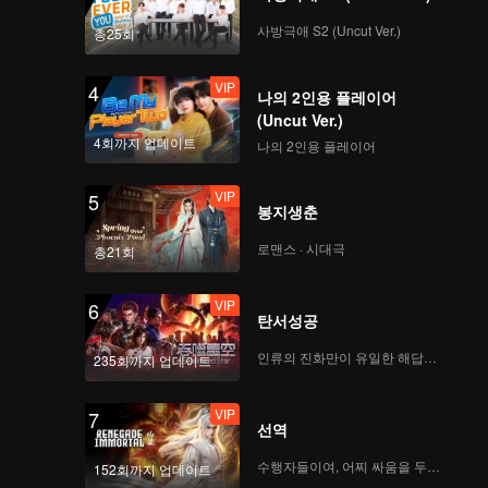
사방극애 S2 (Uncut Ver.)
총25회
VIP
4
나의 2인용 플레이어
(Uncut Ver.)
4회까지 업데이트
나의 2인용 플레이어
VIP
5
봉지생춘
로맨스 · 시대극
총21회
VIP
6
탄서성공
인류의 진화만이 유일한 해답이다
235회까지 업데이트
VIP
7
선역
수행자들이여, 어찌 싸움을 두려워하랴
152회까지 업데이트