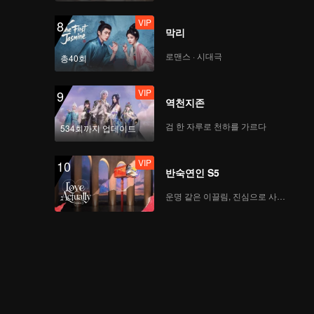
VIP
8
막리
로맨스 · 시대극
총40회
VIP
9
역천지존
검 한 자루로 천하를 가르다
534회까지 업데이트
VIP
10
반숙연인 S5
운명 같은 이끌림, 진심으로 사랑하다