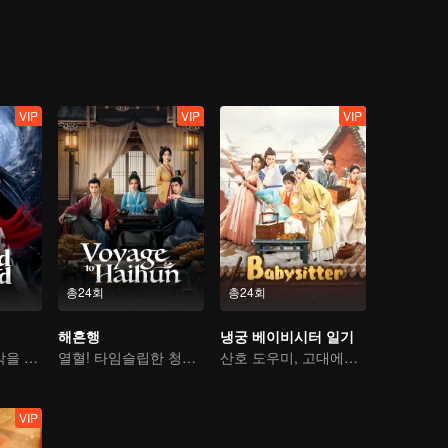
VIP
VIP
VIP
총24회
총24회
해혼행
냉궁 베이비시터 일기
돌아온 신장! 해악을 제거하고 참사랑을 얻다
열혈! 타임슬립한 청년, 폐위된 황제의 운명을 바꾼다
산호 도우미, 고대에서 산후조리원을 운영하다
VIP