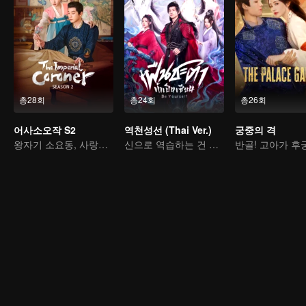
총28회
총24회
총26회
어사소오작 S2
역천성선 (Thai Ver.)
궁중의 격
왕자기 소요동, 사랑과 수사
신으로 역습하는 건 놀랄 일도 아니다!